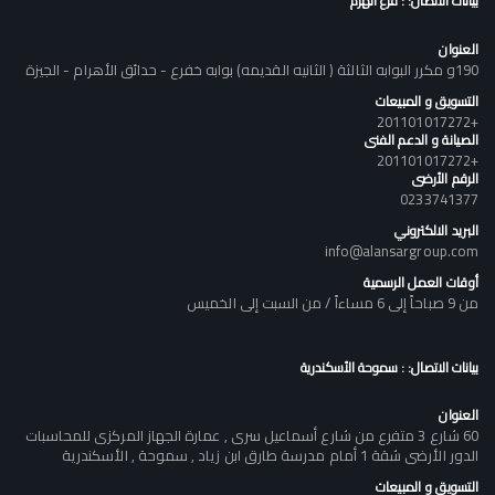
بيانات الاتصال: : فرع الهرم
العنوان
190و مكرر البوابه الثالثة ( الثانيه القديمه) بوابه خفرع - حدائق الأهرام - الجيزة
التسويق و المبيعات
+201101017272
الصيانة و الدعم الفنى
+201101017272
الرقم الأرضى
0233741377
البريد الالكتروني
info@alansargroup.com
أوقات العمل الرسمية
من 9 صباحاً إلى 6 مساءاً / من السبت إلى الخميس
بيانات الاتصال: : سموحة الأسكندرية
العنوان
60 شارع 3 متفرع من شارع أسماعيل سرى , عمارة الجهاز المركزى للمحاسبات
الدور الأرضى شقة 1 أمام مدرسة طارق ابن زياد , سموحة , الأسكندرية
التسويق و المبيعات