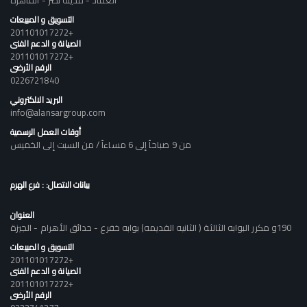
العقاد - مدينة نصر - القاهرة
التسويق و المبيعات
+201101017272
الصيانة و الدعم الفنى
+201101017272
الرقم الأرضى
0226721840
البريد الالكتروني
info@alansargroup.com
أوقات العمل الرسمية
من 9 صباحاً إلى 6 مساءاً / من السبت إلى الخميس
بيانات الاتصال: : فرع الهرم
العنوان
190و مكرر البوابه الثالثة ( الثانيه القديمه) بوابه خفرع - حدائق الأهرام - الجيزة
التسويق و المبيعات
+201101017272
الصيانة و الدعم الفنى
+201101017272
الرقم الأرضى