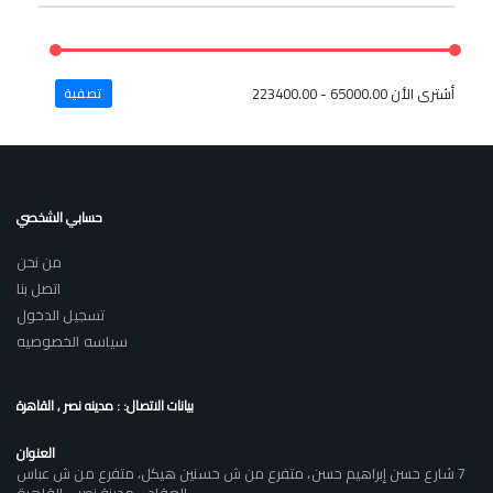
أشترى الأن
65000.00 - 223400.00
تصفية
حسابي الشخصي
من نحن
اتصل بنا
تسجيل الدخول
سياسه الخصوصيه
بيانات الاتصال: : مدينه نصر , القاهرة
العنوان
7 شارع حسن إبراهيم حسن، متفرع من ش حسنين هيكل، متفرع من ش عباس