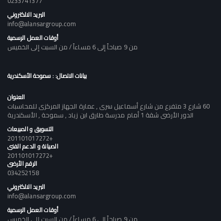
0233741377
البريد الالكتروني
info@alansargroup.com
أوقات العمل الرسمية
من 9 صباحاً إلى 6 مساءاً / من السبت إلى الخميس
بيانات الاتصال: : سموحة الأسكندرية
العنوان
60 شارع 3 متفرع من شارع أسماعيل سرى , عمارة الجهاز المركزى للمحاسبات
الدور الأرضى شقة 1 أمام مدرسة طارق ابن زياد , سموحة , الأسكندرية
التسويق و المبيعات
+201101017272
الصيانة و الدعم الفنى
+201101017272
الرقم الأرضى
034252158
البريد الالكتروني
info@alansargroup.com
أوقات العمل الرسمية
من 9 صباحاً إلى 6 مساءاً / من السبت إلى الخميس