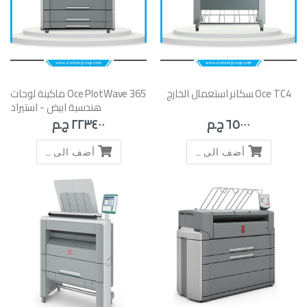
Oce TC4 سكانر استعمال الخارج
Oce PlotWave 365 ماكينة لوحات
هندسية ابيض - استيراد
٦٥٠٠٠ ج.م
٢٢٣٤٠٠ ج.م
أضف الى السلة
أضف الى السلة