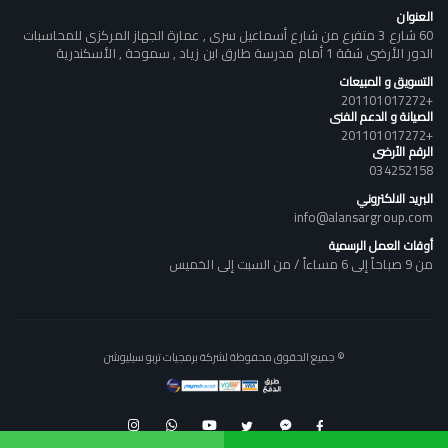
العنوان
60 شارع 3 متفرع من شارع أسماعيل سرى , عمارة الجهاز المركزى للمحاسبات
الدور الأرضى شقة 1 أمام مدرسة طارق ابن زياد , سموحة , الأسكندرية
التسويق و المبيعات
+201101017272
الصيانة و الدعم الفنى
+201101017272
الرقم الأرضى
034252158
البريد الالكتروني
info@alansargroup.com
أوقات العمل الرسمية
من 9 صباحاً إلى 6 مساءاً / من السبت إلى الخميس
© جميع الحقوق محفوظة لشركة برمجيات تربو سيليوشن