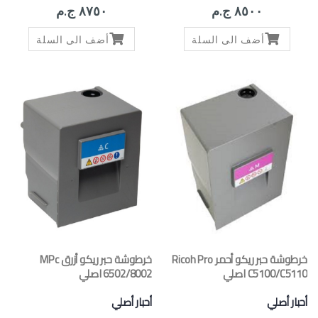
٨٥٠٠ ج.م
٨٧٥٠ ج.م
أضف الى السلة
أضف الى السلة
خرطوشة حبر ريكو أحمر Ricoh Pro
خرطوشة حبر ريكو أزرق MPc
C5100/C5110 اصلي
6502/8002 اصلي
أحبار أصلي
أحبار أصلي