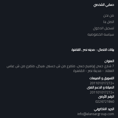
حسابي الشخصي
من نحن
اتصل بنا
تسجيل الدخول
سياسه الخصوصيه
بيانات الاتصال: : مدينه نصر , القاهرة
العنوان
7 شارع حسن إبراهيم حسن، متفرع من ش حسنين هيكل، متفرع من ش عباس
العقاد - مدينة نصر - القاهرة
التسويق و المبيعات
+201101017272
الصيانة و الدعم الفنى
+201101017272
الرقم الأرضى
0226721840
البريد الالكتروني
info@alansargroup.com