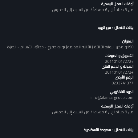
أوقات العمل الرسمية
من 9 صباحاً إلى 6 مساءاً / من السبت إلى الخميس
بيانات الاتصال: : فرع الهرم
العنوان
190و مكرر البوابه الثالثة ( الثانيه القديمه) بوابه خفرع - حدائق الأهرام - الجيزة
التسويق و المبيعات
+201101017272
الصيانة و الدعم الفنى
+201101017272
الرقم الأرضى
0233741377
البريد الالكتروني
info@alansargroup.com
أوقات العمل الرسمية
من 9 صباحاً إلى 6 مساءاً / من السبت إلى الخميس
بيانات الاتصال: : سموحة الأسكندرية