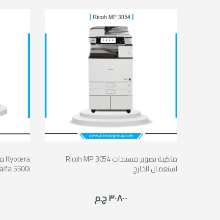
تندات
Ricoh MP 3054 ماكينة تصوير مستندات
ما
استعمال الخارج
lfa 5500i
٣٠٨٠٠ ج.م