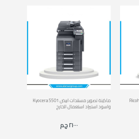
وير مستندات
Kyocera 5501 ماكينة تصوير مستندات ابيض
واسود استيراد استعمال الخارج
٢١٠٠٠ ج.م