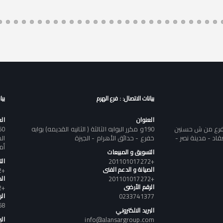
بيانات الاتصال: : فرع الهرم
بيا
العنوان
ال
تفرع من ش حسنين
190و مكرر البوابه الثالثة ( الثانيه القديمه) بوابه
د - مدينة نصر -
خفرع - حدائق الأهرام - الجيزة
أم
التسويق و المبيعات
+201101017272
ال
الصيانة و الدعم الفنى
+201101017272
+201101017272
الص
الرقم الأرضى
+201101017272
0233741377
ال
58
البريد الالكتروني
info@alansargroup.com
الب