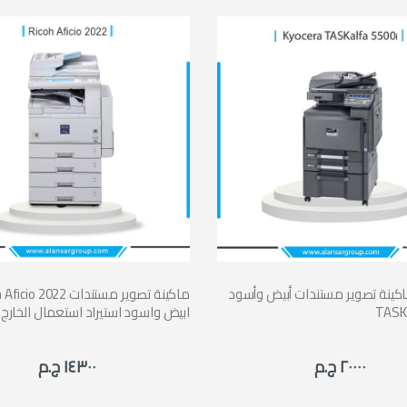
كينة تصوير مستندات أبيض وأسود Kyocera
Ricoh Aficio 2022 ماكينة تص
TASKa
ابيض واسود استيراد استعمال الخارج
٢٠٠٠٠ ج.م
١٤٣٠٠ ج.م