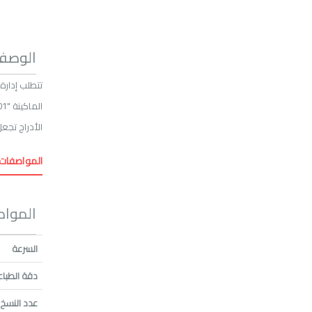
الوصف
الأدراج تجعل هذا الاصدار من Ricoh مناسباً للشركات وا
المواصفات 
المواص
السرعة
دقة الطباع
عدد النسخ