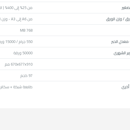
لتصغير
من 25% إلى 400% ( الزيادة و النقص بـ 1% )
ق / وزن الورق
من A6 إلى A3 - وزن الورق من 60 إلى 169 جرام/م2
768 MB
- معدل الحبر
550 جرام / 15000 ورقة تقريباً لتغطية 5%
ير الشهرى
50000 ورقة
670x677x910 مم
97 كجم
أخرى
طابعة شبكة + سكانر 