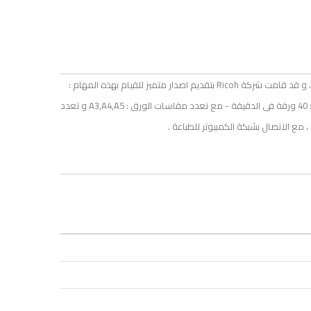
تتطلب إدارة الملفات من : تصوير و طباعة و سكانر و فاكس ، نظاماً يعمل على تحسين سير العمل ، و قد قامت شركة Ricoh بتقديم اصدار متميز للقيام بهذه المهام :
الماكينة "Aficio MP 4001" تمثل تجربة مميزة للقيام بإدارة الملفات بشكل آمن و فعال . و بسرعة : 40 ورقة فى الدقيقة - مع تعدد مقاسات الورق : A3,A4,A5 و تعدد