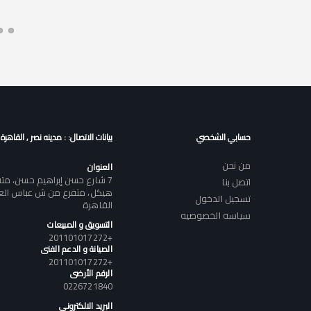
حسابي الشخصي
بيانات الاتصال: : مدينه نصر , القاهرة
من نحن
العنوان
7 شارع حسن إبراهيم حسن، م
اتصل بنا
هيكل، متفرع من ش عباس العقا
تسجيل الدخول
القاهرة
سياسه الخصوصيه
التسويق و المبيعات
+201101017272
الصيانة و الدعم الفنى
+201101017272
الرقم الأرضى
0226721840
البريد الالكتروني