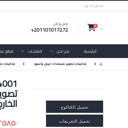
تسجيل الدخول
اتصل بنا الان
0
+201101017272
الرئيسية
من نحن
المنتجات
قطع غيار
ماكينات تصوير مستندات ابيض واسود
ماكينات تص
تصوير
الخارج
تحميل الكتالوج
٢٥٨٥٠ ج.م
تحميل التعريفات