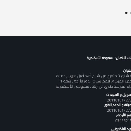
نات الاتصال: : سموحة الأسكندرية
عنوان
60 شارع 3 متفرع من شارع أسماعيل سرى , عمارة
الجهاز المركزى للمحاسبات الدور الأرضى شقة 1
ام مدرسة طارق ابن زياد , سموحة , الأسكندرية
تسويق و المبيعات
يانة و الدعم الفنى
رقم الأرضى
0342521
ريد الالكتروني