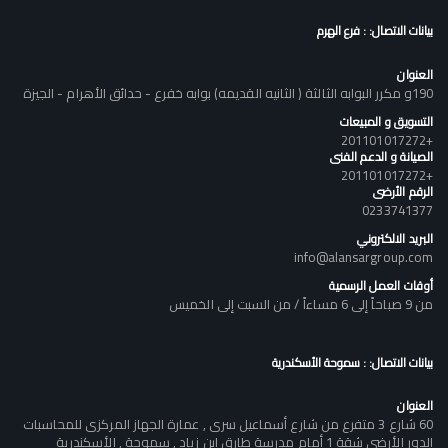
بيانات الاتصال: : فرع الهرم
العنوان
190و مكرر البوابه الثالثة ( الثانيه القديمه) بوابه خفرع - حدائق الأهرام - الجيزة
التسويق و المبيعات
+201101017272
الصيانة و الدعم الفنى
+201101017272
الرقم الأرضى
0233741377
البريد الالكتروني
info@alansargroup.com
أوقات العمل الرسمية
من 9 صباحاً إلى 6 مساءاً / من السبت إلى الخميس
بيانات الاتصال: : سموحة الأسكندرية
العنوان
60 شارع 3 متفرع من شارع أسماعيل سرى , عمارة الجهاز المركزى للمحاسبات
الدور الأرضى شقة 1 أمام مدرسة طارق ابن زياد , سموحة , الأسكندرية