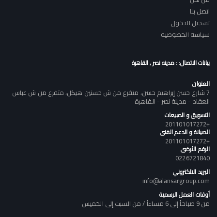
اتصل بنا
تسجيل الدخول
سياسه الخصوصيه
بيانات الاتصال: : مدينه نصر , القاهرة
العنوان
7 شارع حسن إبراهيم حسن، متفرع من ش حسنين هيكل، متفرع من ش عباس
العقاد - مدينة نصر - القاهرة
التسويق و المبيعات
+201101017272
الصيانة و الدعم الفنى
+201101017272
الرقم الأرضى
0226721840
البريد الالكتروني
info@alansargroup.com
أوقات العمل الرسمية
من 9 صباحاً إلى 6 مساءاً / من السبت إلى الخميس