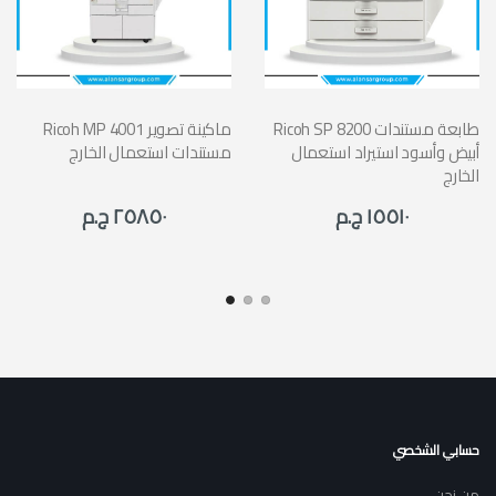
Ricoh SP 8200 طابعة مستندات
Ricoh MP 4001 ماكينة تصوير
أبيض وأسود استيراد استعمال
مستندات استعمال الخارج
الخارج
١٥٥١٠ ج.م
٢٥٨٥٠ ج.م
حسابي الشخصي
من نحن