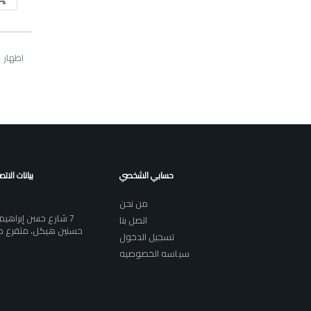
اظهار 1 الى 12 من مجموع 17 الأدخالات
حسابي الشخصي
بيانات الات
من نحن
7 شارع حسن إبراه
اتصل بنا
حسنين هيكل، متفرع م
تسجيل الدخول
سياسه الخصوصيه