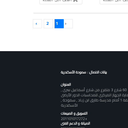
›
2
1
‹
بيانات الاتصال: : سموحة الأسكندرية
العنوان
60 شارع 3 متفرع من شارع أسماعيل سرى ,
ارة الجهاز المركزى للمحاسبات الدور الأرضى
شقة 1 أمام مدرسة طارق ابن زياد , سموحة ,
الأسكندرية
التسويق و المبيعات
+201101017272
الصيانة و الدعم الفنى