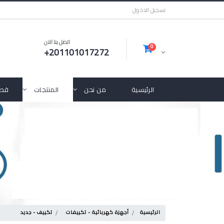
تسجيل الدخول
اتصل بنا الان
0
+201101017272
الرئيسية
من نحن
المنتجات
قطع
الرئيسية
أجهزة كهربائية - تكييفات
تكييف - جديد