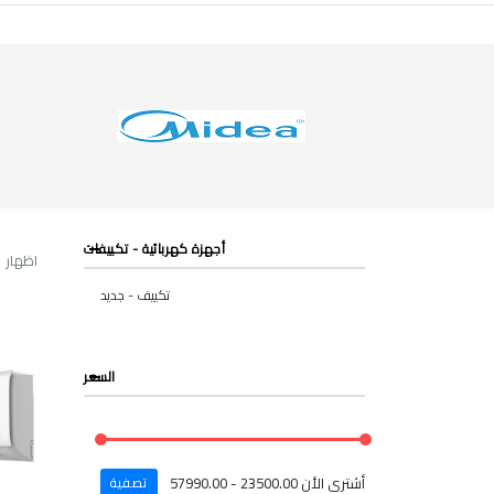
أجهزة كهربائية - تكييفات
اظهار 1 الى 12 من مجموع 17 الأدخالات
تكييف - جديد
السعر
أشترى الأن
23500.00 - 57990.00
تصفية