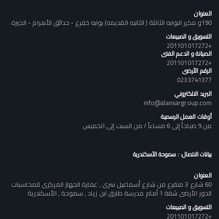
العنوان
190و مكرر البوابه الثالثة ( الثانيه القديمه) بوابه خفرع - حدائق الأهرام - الجيزة
التسويق و المبيعات
+201101017272
الصيانة و الدعم الفنى
+201101017272
الرقم الأرضى
0233741377
البريد الالكتروني
info@alansargroup.com
أوقات العمل الرسمية
من 9 صباحاً إلى 6 مساءاً / من السبت إلى الخميس
بيانات الاتصال: : سموحة الأسكندرية
العنوان
60 شارع 3 متفرع من شارع أسماعيل سرى , عمارة الجهاز المركزى للمحاسبات
الدور الأرضى شقة 1 أمام مدرسة طارق ابن زياد , سموحة , الأسكندرية
التسويق و المبيعات
+201101017272