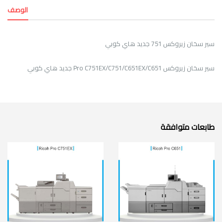
الوصف
سير سخان زيروكس 751 جديد هاي كوبي
سير سخان زيروكس Pro C751EX/C751/C651EX/C651 جديد هاي كوبي
طابعات متوافقة