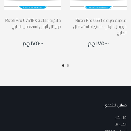
Ricoh Pro C651 ماكينة طباعة
Ricoh Pro C751EX ماكينة طباعة
ديجيتال الوان -استيراد استعمال
ديجيتال ألوان استعمال الخارج
الخارج
١٧٥٠٠٠ ج.م
١٧٥٠٠٠ ج.م
حسابي الشخصي
من نحن
اتصل بنا