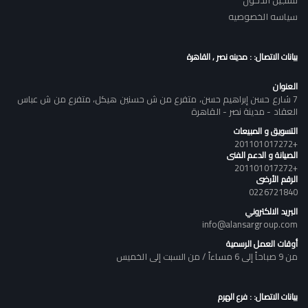
تسجيل الدخول
سياسه الخصوصيه
بيانات الاتصال: : مدينه نصر , القاهرة
العنوان
7 شارع حسن إبراهيم حسن، متفرع من ش حسنين هيكل، متفرع من ش عباس
العقاد - مدينة نصر - القاهرة
التسويق و المبيعات
+201101017272
الصيانة و الدعم الفنى
+201101017272
الرقم الأرضى
0226721840
البريد الالكتروني
info@alansargroup.com
أوقات العمل الرسمية
من 9 صباحاً إلى 6 مساءاً / من السبت إلى الخميس
بيانات الاتصال: : فرع الهرم