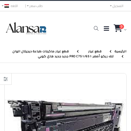
التسجيل
طلب سعر
اللغه
0
الرئيسية
قطع غيار
قطع غيار ماكينات طباعة ديجيتال الوان
تنك ريكو أصفر PRO C751/651 جديد جديد هاي كوبي