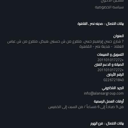
تسجيل الدخول
سياسه الخصوصيه
بيانات الاتصال: : مدينه نصر , القاهرة
العنوان
7 شارع حسن إبراهيم حسن، متفرع من ش حسنين هيكل، متفرع من ش عباس
العقاد - مدينة نصر - القاهرة
التسويق و المبيعات
+201101017272
الصيانة و الدعم الفنى
+201101017272
الرقم الأرضى
0226721840
البريد الالكتروني
info@alansargroup.com
أوقات العمل الرسمية
من 9 صباحاً إلى 6 مساءاً / من السبت إلى الخميس
بيانات الاتصال: : فرع الهرم