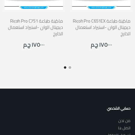
Ricoh Pro C651EX ماكينة طباعة
Ricoh Pro C751 ماكينة طباعة
ديجيتال الوان -استيراد استعمال
ديجيتال الوان -استيراد استعمال
الخارج
الخارج
١٧٥٠٠٠ ج.م
١٧٥٠٠٠ ج.م
حسابي الشخصي
من نحن
اتصل بنا