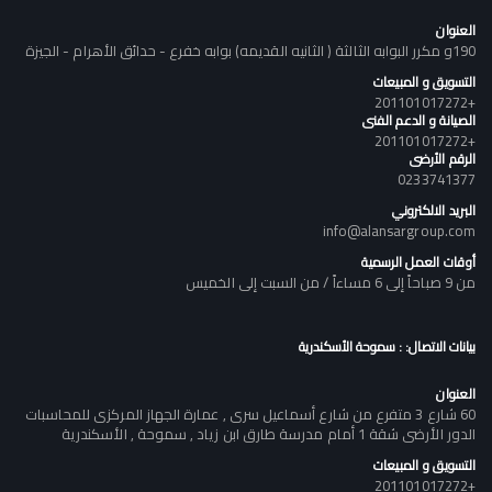
العنوان
190و مكرر البوابه الثالثة ( الثانيه القديمه) بوابه خفرع - حدائق الأهرام - الجيزة
التسويق و المبيعات
+201101017272
الصيانة و الدعم الفنى
+201101017272
الرقم الأرضى
0233741377
البريد الالكتروني
info@alansargroup.com
أوقات العمل الرسمية
من 9 صباحاً إلى 6 مساءاً / من السبت إلى الخميس
بيانات الاتصال: : سموحة الأسكندرية
العنوان
60 شارع 3 متفرع من شارع أسماعيل سرى , عمارة الجهاز المركزى للمحاسبات
الدور الأرضى شقة 1 أمام مدرسة طارق ابن زياد , سموحة , الأسكندرية
التسويق و المبيعات
+201101017272