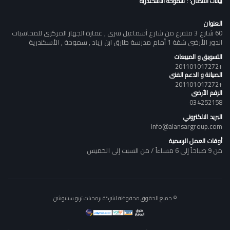
بيانات الاتصال: : سموحة الأسكندرية
العنوان
60 شارع 3 متفرع من شارع أسماعيل سرى , عمارة الجهاز المركزى للمحاسبات
الدور الأرضى شقة 1 أمام مدرسة طارق ابن زياد , سموحة , الأسكندرية
التسويق و المبيعات
+201101017272
الصيانة و الدعم الفنى
+201101017272
الرقم الأرضى
034252158
البريد الالكتروني
info@alansargroup.com
أوقات العمل الرسمية
من 9 صباحاً إلى 6 مساءاً / من السبت إلى الخميس
© جميع الحقوق محفوظة لشركة برمجيات تربو سيليوشن