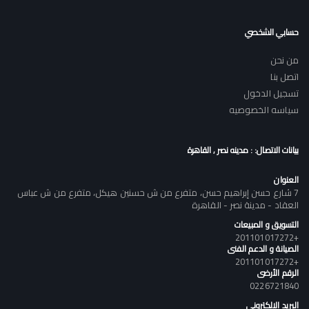
حسابي الشخصي
من نحن
اتصل بنا
تسجيل الدخول
سياسه الخصوصيه
بيانات الاتصال: : مدينه نصر , القاهرة
العنوان
7 شارع حسن إبراهيم حسن، متفرع من ش حسنين هيكل، متفرع من ش عباس
العقاد - مدينة نصر - القاهرة
التسويق و المبيعات
+201101017272
الصيانة و الدعم الفنى
+201101017272
الرقم الأرضى
0226721840
البريد الالكتروني