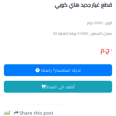
قطع غيار جديد هاي كوبي
الوزن : 2050 جرام
معدل التشغيل : 51000 ورقة لتغطية 5%
٠ ج.م
لديك استفسار؟ راسلنا
أضف الى السلة
أنشر
Share this post