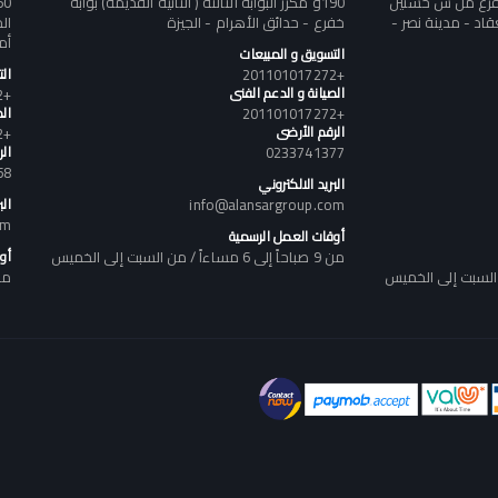
تفرع من ش حسنين
190و مكرر البوابه الثالثة ( الثانيه القديمه) بوابه
د - مدينة نصر -
خفرع - حدائق الأهرام - الجيزة
أم
التسويق و المبيعات
+201101017272
ال
الصيانة و الدعم الفنى
+201101017272
+201101017272
الص
الرقم الأرضى
+201101017272
0233741377
ال
58
البريد الالكتروني
info@alansargroup.com
الب
om
أوقات العمل الرسمية
من 9 صباحاً إلى 6 مساءاً / من السبت إلى الخميس
أو
من 9 صباحاً إلى 6 مساء