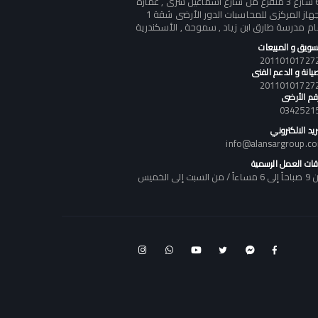
60 شارع 3 متفرع من شارع أسماعيل سرى , عمارة
الجهاز المركزى للمحاسبات الدور الأرضى شقة 1
ام مدرسة طارق ابن زياد , سموحة , الأسكندرية
تسويق و المبيعات
يانة و الدعم الفنى
رقم الأرضى
0342521
ريد الالكتروني
info@alansargroup.c
قات العمل الرسمية
اً / من السبت إلى الخميس