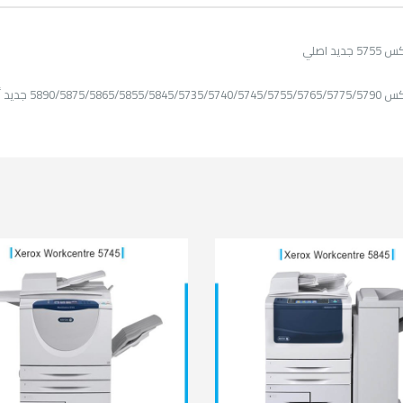
يد اصلي
5890/5875/586 جديد أصلي