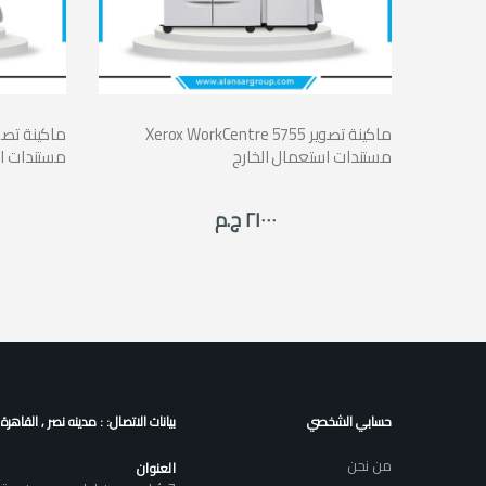
Xerox WorkCentre 5755 ماكينة تصوير
مستندات استعمال الخارج
مستندات اس
٢١٠٠٠ ج.م
حسابي الشخصي
بيانات الاتصال: : مدينه نصر , القاهرة
من نحن
العنوان