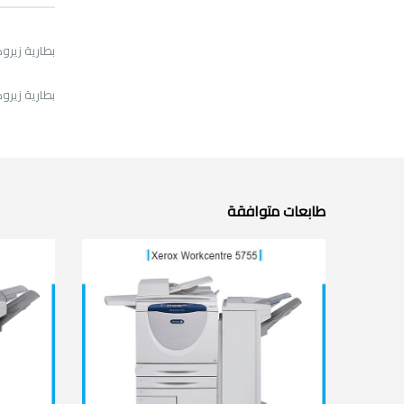
بطارية زيروكس 5755 جد
بطارية زيروكس 5/5855/5845/5735/5740/5745/5755/5765/5775/5790
طابعات متوافقة