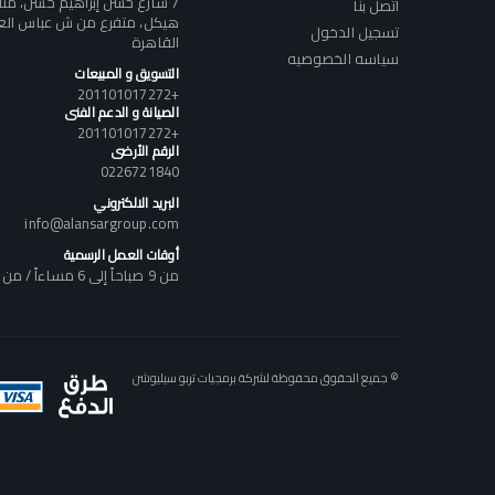
7 شارع حسن إبراهيم حسن، م
اتصل بنا
هيكل، متفرع من ش عباس العقا
تسجيل الدخول
القاهرة
سياسه الخصوصيه
التسويق و المبيعات
+201101017272
الصيانة و الدعم الفنى
+201101017272
الرقم الأرضى
0226721840
البريد الالكتروني
info@alansargroup.com
أوقات العمل الرسمية
من 9 صباحاً إلى 6 مساءاً / من السبت إلى الخميس
© جميع الحقوق محفوظة لشركة برمجيات تربو سيليوشن