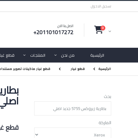
تسجيل الدخول
اتصل بنا الان
0
+201101017272
الرئيسية
من نحن
المنتجات
قطع غيار
الرئيسية
قطع غيار
قطع غيار ماكينات تصوير مستندا
اصلي
بحث
الماركة
قطع غيا