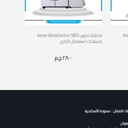
صوير
Xerox WorkCentre 5855 ماكينة تصوير
مستندات استعمال الخارج
٢٨٠٠٠ ج.م
نات الاتصال: : سموحة الأسكندرية
عنوان