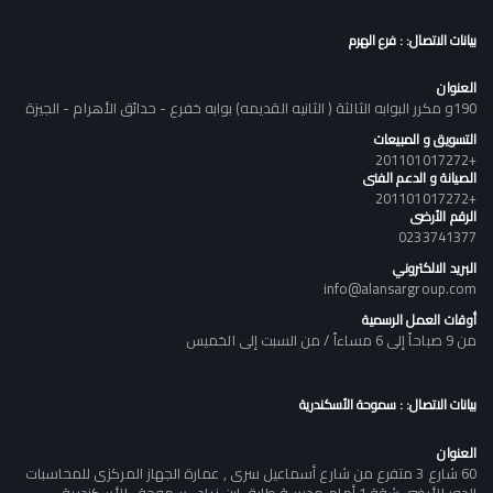
بيانات الاتصال: : فرع الهرم
العنوان
190و مكرر البوابه الثالثة ( الثانيه القديمه) بوابه خفرع - حدائق الأهرام - الجيزة
التسويق و المبيعات
+201101017272
الصيانة و الدعم الفنى
+201101017272
الرقم الأرضى
0233741377
البريد الالكتروني
info@alansargroup.com
أوقات العمل الرسمية
من 9 صباحاً إلى 6 مساءاً / من السبت إلى الخميس
بيانات الاتصال: : سموحة الأسكندرية
العنوان
60 شارع 3 متفرع من شارع أسماعيل سرى , عمارة الجهاز المركزى للمحاسبات
الدور الأرضى شقة 1 أمام مدرسة طارق ابن زياد , سموحة , الأسكندرية