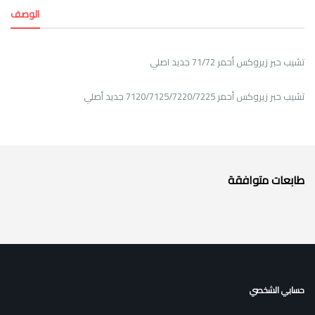
الوصف
تشيب حبر زيروكس أحمر 71/72 جديد اصلي
تشيب حبر زيروكس أحمر 7120/7125/7220/7225 جديد أصلي
طابعات متوافقة
حسابي الشخصي