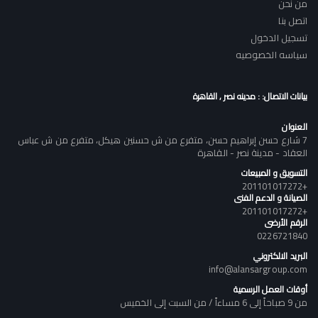
من نحن
اتصل بنا
تسجيل الدخول
سياسه الخصوصيه
بيانات الاتصال: : مدينه نصر , القاهرة
العنوان
7 شارع حسن إبراهيم حسن، متفرع من ش حسنين هيكل، متفرع من ش عباس
العقاد - مدينة نصر - القاهرة
التسويق و المبيعات
+201101017272
الصيانة و الدعم الفنى
+201101017272
الرقم الأرضى
0226721840
البريد الالكتروني
info@alansargroup.com
أوقات العمل الرسمية
من 9 صباحاً إلى 6 مساءاً / من السبت إلى الخميس