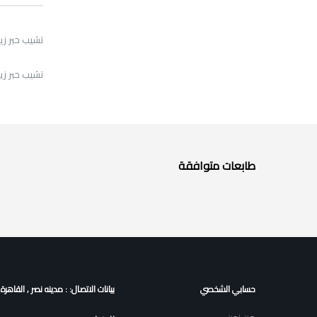
تشيب حبر زيروكس أ
تشيب حبر زيروكس أ
طابعات متوافقة
حسابي الشخصي
بيانات الاتصال: : مدينه نصر , القاهرة