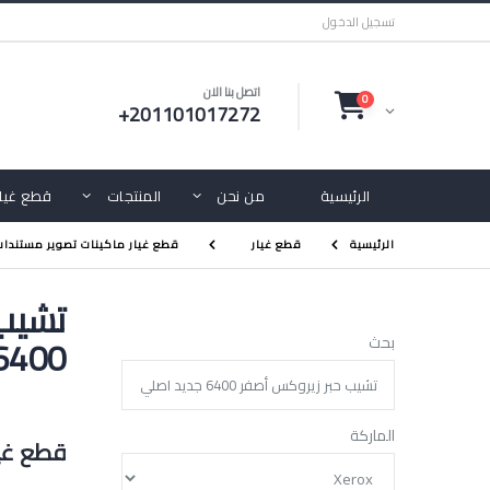
تسجيل الدخول
اتصل بنا الان
0
+201101017272
الرئيسية
من نحن
المنتجات
قطع غيار
الرئيسية
قطع غيار
قطع غيار ماكينات تصوير مستندات
تشيب 
6400 جديد اصل
بحث
الماركة
قطع غيا