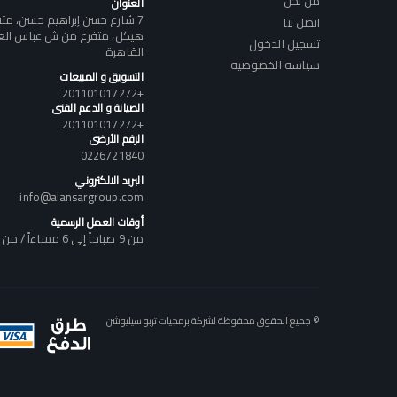
من نحن
العنوان
7 شارع حسن إبراهيم حسن، م
اتصل بنا
هيكل، متفرع من ش عباس العقا
تسجيل الدخول
القاهرة
سياسه الخصوصيه
التسويق و المبيعات
+201101017272
الصيانة و الدعم الفنى
+201101017272
الرقم الأرضى
0226721840
البريد الالكتروني
info@alansargroup.com
أوقات العمل الرسمية
من 9 صباحاً إلى 6 مساءاً / من السبت إلى الخميس
© جميع الحقوق محفوظة لشركة برمجيات تربو سيليوشن