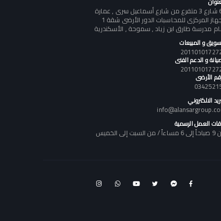
عنوان
60 شارع 3 متفرع من شارع أسماعيل سرى , عمارة
الجهاز المركزى للمحاسبات الدور الأرضى شقة 1
ام مدرسة طارق ابن زياد , سموحة , الأسكندرية
تسويق و المبيعات
يانة و الدعم الفنى
رقم الأرضى
0342521
ريد الالكتروني
info@alansargroup.c
قات العمل الرسمية
اً / من السبت إلى الخميس