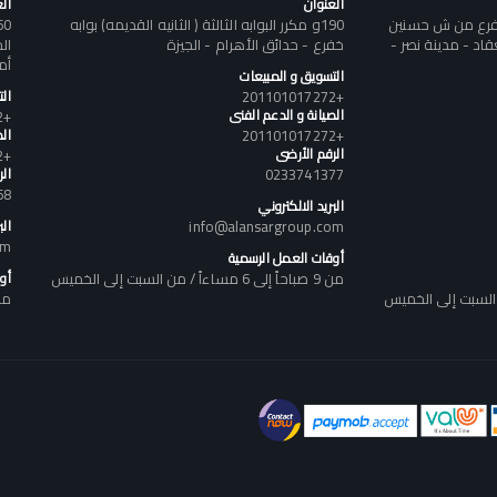
العنوان
ال
تفرع من ش حسنين
190و مكرر البوابه الثالثة ( الثانيه القديمه) بوابه
د - مدينة نصر -
خفرع - حدائق الأهرام - الجيزة
أم
التسويق و المبيعات
+201101017272
ال
الصيانة و الدعم الفنى
+201101017272
+201101017272
الص
الرقم الأرضى
+201101017272
0233741377
ال
58
البريد الالكتروني
info@alansargroup.com
الب
om
أوقات العمل الرسمية
من 9 صباحاً إلى 6 مساءاً / من السبت إلى الخميس
أو
من 9 صباحاً إلى 6 مساء