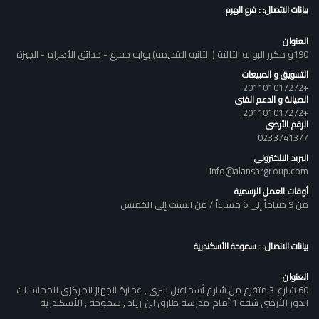
بيانات الاتصال: : فرع الهرم
العنوان
190و مكرر البوابه الثالثة ( الثانيه القديمه) بوابه خفرع - حدائق الأهرام - الجيزة
التسويق و المبيعات
+201101017272
الصيانة و الدعم الفنى
+201101017272
الرقم الأرضى
0233741377
البريد الالكتروني
info@alansargroup.com
أوقات العمل الرسمية
من 9 صباحاً إلى 6 مساءاً / من السبت إلى الخميس
بيانات الاتصال: : سموحة الأسكندرية
العنوان
60 شارع 3 متفرع من شارع أسماعيل سرى , عمارة الجهاز المركزى للمحاسبات
الدور الأرضى شقة 1 أمام مدرسة طارق ابن زياد , سموحة , الأسكندرية