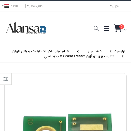
التسجيل
طلب سعر
اللغه
0
الرئيسية
قطع غيار
قطع غيار ماكينات طباعة ديجيتال الوان
تشيب حبر ريكو أزرق MP C6502/8002 جديد اصلي