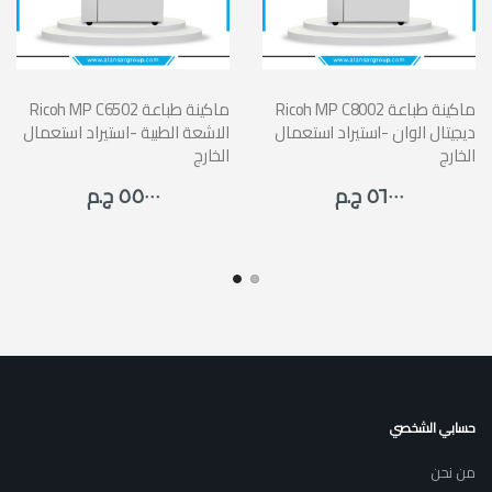
Ricoh MP C8002 ماكينة طباعة
Ricoh MP C6502 ماكينة طباعة
ديجيتال الوان -استيراد استعمال
الاشعة الطبية -استيراد استعمال
الخارج
الخارج
٥٦٠٠٠ ج.م
٥٥٠٠٠ ج.م
حسابي الشخصي
من نحن