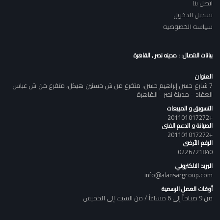
اتصل بنا
تسجيل الدخول
سياسه الخصوصيه
بيانات الاتصال: : مدينه نصر , القاهرة
العنوان
7 شارع حسن إبراهيم حسن، متفرع من ش حسنين هيكل، متفرع من ش عباس
العقاد - مدينة نصر - القاهرة
التسويق و المبيعات
+201101017272
الصيانة و الدعم الفنى
+201101017272
الرقم الأرضى
0226721840
البريد الالكتروني
info@alansargroup.com
أوقات العمل الرسمية
من 9 صباحاً إلى 6 مساءاً / من السبت إلى الخميس