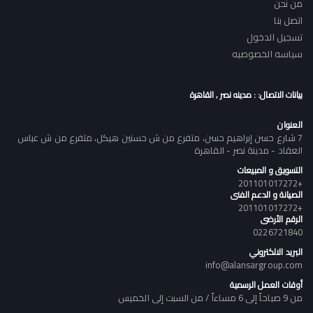
من نحن
اتصل بنا
تسجيل الدخول
سياسه الخصوصيه
بيانات الاتصال: : مدينه نصر , القاهرة
العنوان
7 شارع حسن إبراهيم حسن، متفرع من ش حسنين هيكل، متفرع من ش عباس
العقاد - مدينة نصر - القاهرة
التسويق و المبيعات
+201101017272
الصيانة و الدعم الفنى
+201101017272
الرقم الأرضى
0226721840
البريد الالكتروني
info@alansargroup.com
أوقات العمل الرسمية
من 9 صباحاً إلى 6 مساءاً / من السبت إلى الخميس