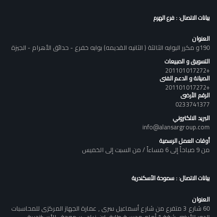
بيانات الاتصال: : فرع الهرم
العنوان
190و مكرر البوابه الثالثة ( الثانيه القديمه) بوابه خفرع - حدائق الأهرام - الجيزة
التسويق و المبيعات
+201101017272
الصيانة و الدعم الفنى
+201101017272
الرقم الأرضى
0233741377
البريد الالكتروني
info@alansargroup.com
أوقات العمل الرسمية
من 9 صباحاً إلى 6 مساءاً / من السبت إلى الخميس
بيانات الاتصال: : سموحة الأسكندرية
العنوان
60 شارع 3 متفرع من شارع أسماعيل سرى , عمارة الجهاز المركزى للمحاسبات
الدور الأرضى شقة 1 أمام مدرسة طارق ابن زياد , سموحة , الأسكندرية