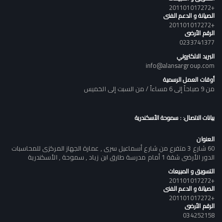
+201101017272
الصيانة و الدعم الفنى
+201101017272
الرقم الأرضى
0233741377
البريد الالكتروني
info@alansargroup.com
أوقات العمل الرسمية
من 9 صباحاً إلى 6 مساءاً / من السبت إلى الخميس
بيانات الاتصال: : سموحة الأسكندرية
العنوان
60 شارع 3 متفرع من شارع أسماعيل سرى , عمارة الجهاز المركزى للمحاسبات
الدور الأرضى شقة 1 أمام مدرسة طارق ابن زياد , سموحة , الأسكندرية
التسويق و المبيعات
+201101017272
الصيانة و الدعم الفنى
+201101017272
الرقم الأرضى
034252158