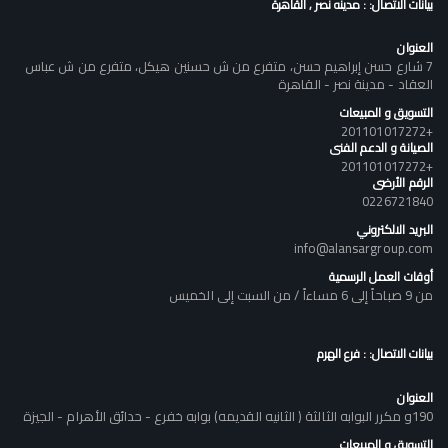
بيانات الاتصال: : مدينه نصر , القاهرة
العنوان
7 شارع حسن إبراهيم حسن، متفرع من ش حسنين هيكل، متفرع من ش عباس
العقاد - مدينة نصر - القاهرة
التسويق و المبيعات
+201101017272
الصيانة و الدعم الفنى
+201101017272
الرقم الأرضى
0226721840
البريد الالكتروني
info@alansargroup.com
أوقات العمل الرسمية
من 9 صباحاً إلى 6 مساءاً / من السبت إلى الخميس
بيانات الاتصال: : فرع الهرم
العنوان
190و مكرر البوابه الثالثة ( الثانيه القديمه) بوابه خفرع - حدائق الأهرام - الجيزة
التسويق و المبيعات