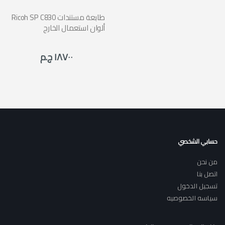
Ricoh SP C830 طابعة مستندات
ألوان استعمال الخارج
١٨٧٠٠ ج.م
حسابي الشخصي
من نحن
اتصل بنا
تسجيل الدخول
سياسه الخصوصيه