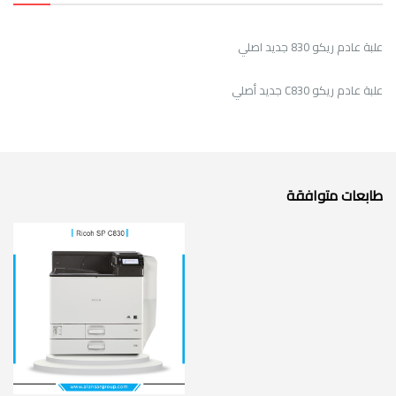
علبة عادم ريكو 830 جديد اصلي
علبة عادم ريكو C830 جديد أصلي
طابعات متوافقة