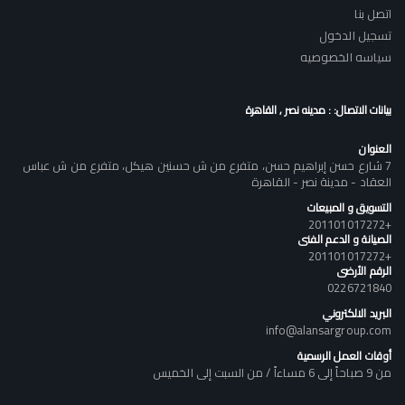
اتصل بنا
تسجيل الدخول
سياسه الخصوصيه
بيانات الاتصال: : مدينه نصر , القاهرة
العنوان
7 شارع حسن إبراهيم حسن، متفرع من ش حسنين هيكل، متفرع من ش عباس
العقاد - مدينة نصر - القاهرة
التسويق و المبيعات
+201101017272
الصيانة و الدعم الفنى
+201101017272
الرقم الأرضى
0226721840
البريد الالكتروني
info@alansargroup.com
أوقات العمل الرسمية
من 9 صباحاً إلى 6 مساءاً / من السبت إلى الخميس