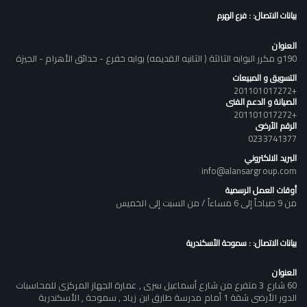
بيانات الاتصال: : فرع الهرم
العنوان
190و مكرر البوابه الثالثة ( الثانيه القديمه) بوابه خفرع - حدائق الأهرام - الجيزة
التسويق و المبيعات
+201101017272
الصيانة و الدعم الفنى
+201101017272
الرقم الأرضى
0233741377
البريد الالكتروني
info@alansargroup.com
أوقات العمل الرسمية
من 9 صباحاً إلى 6 مساءاً / من السبت إلى الخميس
بيانات الاتصال: : سموحة الأسكندرية
العنوان
60 شارع 3 متفرع من شارع أسماعيل سرى , عمارة الجهاز المركزى للمحاسبات
الدور الأرضى شقة 1 أمام مدرسة طارق ابن زياد , سموحة , الأسكندرية