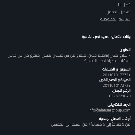
اتصل بنا
تسجيل الدخول
سياسه الخصوصيه
بيانات الاتصال: : مدينه نصر , القاهرة
العنوان
7 شارع حسن إبراهيم حسن، متفرع من ش حسنين هيكل، متفرع من ش عباس
العقاد - مدينة نصر - القاهرة
التسويق و المبيعات
+201101017272
الصيانة و الدعم الفنى
+201101017272
الرقم الأرضى
0226721840
البريد الالكتروني
info@alansargroup.com
أوقات العمل الرسمية
من 9 صباحاً إلى 6 مساءاً / من السبت إلى الخميس