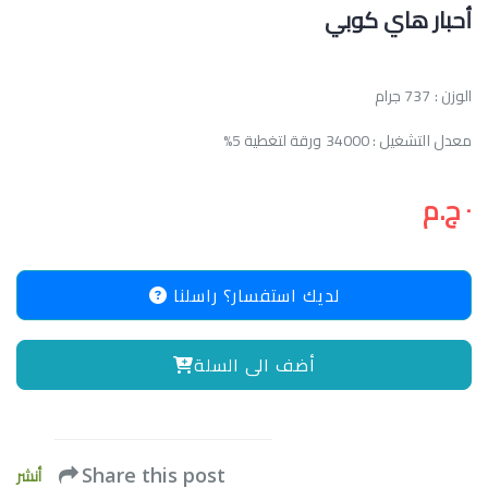
أحبار هاي كوبي
الوزن : 737 جرام
معدل التشغيل : 34000 ورقة لتغطية 5%
٠ ج.م
لديك استفسار؟ راسلنا
أضف الى السلة
أنشر
Share this post