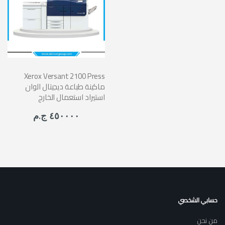
Xerox Versant 2100 Press
ماكينة طباعة ديجيتال الوان
استيراد استعمال الخارج
٤٥٠٠٠٠ ج.م
حسابي الشخصي
من نحن