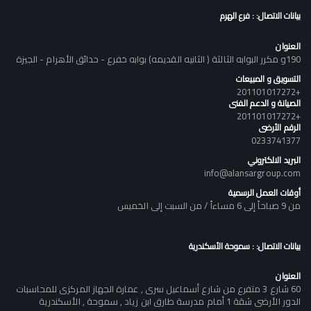
بيانات الاتصال: : فرع الهرم
العنوان
190و مكرر البوابه الثالثة ( الثانيه القديمه) بوابه خفرع - حدائق الأهرام - الجيزة
التسويق و المبيعات
+201101017272
الصيانة و الدعم الفنى
+201101017272
الرقم الأرضى
0233741377
البريد الالكتروني
info@alansargroup.com
أوقات العمل الرسمية
من 9 صباحاً إلى 6 مساءاً / من السبت إلى الخميس
بيانات الاتصال: : سموحة الأسكندرية
العنوان
60 شارع 3 متفرع من شارع أسماعيل سرى , عمارة الجهاز المركزى للمحاسبات
الدور الأرضى شقة 1 أمام مدرسة طارق ابن زياد , سموحة , الأسكندرية