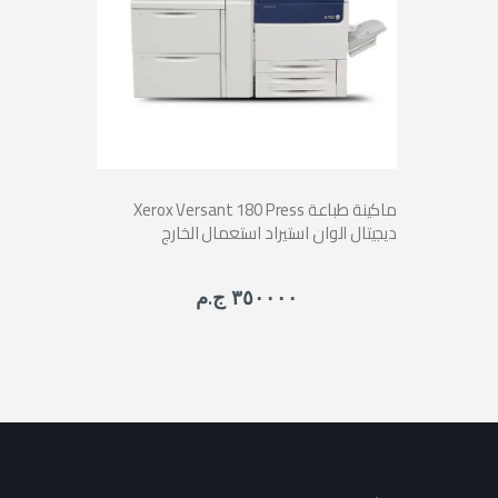
Xerox Versant 180 Press ماكينة طباعة
ديجيتال الوان استيراد استعمال الخارج
٣٥٠٠٠٠ ج.م