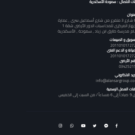
نات الاتصال: : سموحة الأسكندرية
عنوان
60 شارع 3 متفرع من شارع أسماعيل سرى , عمارة
الجهاز المركزى للمحاسبات الدور الأرضى شقة 1
ام مدرسة طارق ابن زياد , سموحة , الأسكندرية
تسويق و المبيعات
يانة و الدعم الفنى
رقم الأرضى
0342521
ريد الالكتروني
info@alansargroup.c
قات العمل الرسمية
اً / من السبت إلى الخميس