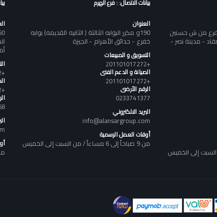
بيانات الاتصال: : فرع الهرم
بيا
العنوان
ال
تفرع من ش حسنين
190و مكرر البوابه الثالثة ( الثانيه القديمه) بوابه
د - مدينة نصر -
خفرع - حدائق الأهرام - الجيزة
أم
التسويق و المبيعات
+201101017272
ال
الصيانة و الدعم الفنى
+201101017272
+201101017272
الص
الرقم الأرضى
+201101017272
0233741377
ال
58
البريد الالكتروني
info@alansargroup.com
الب
om
أوقات العمل الرسمية
من 9 صباحاً إلى 6 مساءاً / من السبت إلى الخميس
أو
من 9 صباحاً إلى 6 مساء