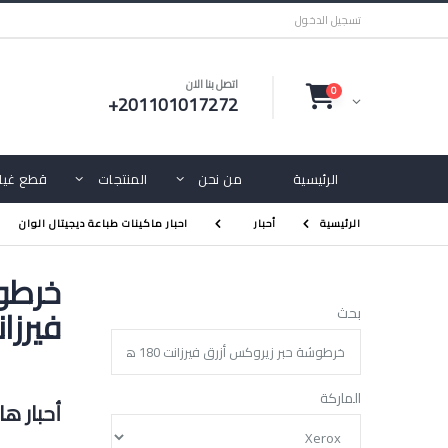
تسجيل الدخول
اتصل بنا الان
0
+201101017272
الرئيسية
من نحن
المنتجات
قطع غيار
الرئيسية
أحبار
احبار ماكينات طباعة ديجيتال الوان
خرطوش
فيرزانت 180 ه
بحث
الماركة
أحبار ه