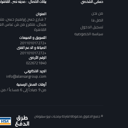
حسابي الشخصي
بيانات الاتصال: : مدينه نصر , القاهرة
من نحن
العنوان
7 شارع حسن إبراهيم حسن، م
اتصل بنا
هيكل، متفرع من ش عباس العقا
تسجيل الدخول
القاهرة
سياسه الخصوصيه
التسويق و المبيعات
+201101017272
الصيانة و الدعم الفنى
+201101017272
الرقم الأرضى
0226721840
البريد الالكتروني
info@alansargroup.com
أوقات العمل الرسمية
من 9 صباحاً إلى 6 مساءاً / من السبت إلى الخميس
© جميع الحقوق محفوظة لشركة برمجيات تربو سيليوشن