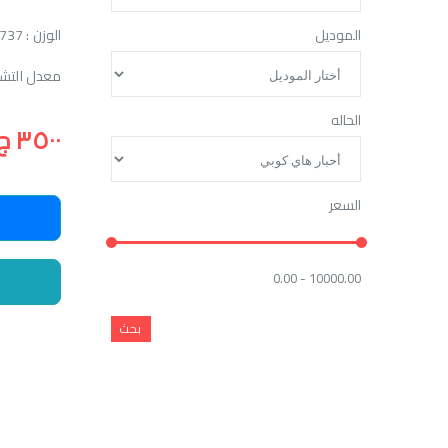
الموديل
الوزن : 737 جرام
معدل التشغيل : 34000 ور
الحاله
٣٥٠٠ ج.م
السعر
0.00 - 10000.00