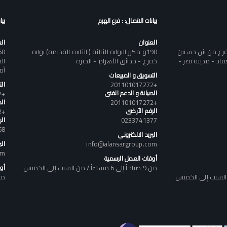
بيانات الاتصال: : فرع الهرم
بيا
العنوان
ال
تفرع من ش حسنين
190و مكرر البوابه الثالثة ( الثانيه القديمه) بوابه
د - مدينة نصر -
خفرع - حدائق الأهرام - الجيزة
أم
التسويق و المبيعات
+201101017272
ال
الصيانة و الدعم الفنى
+201101017272
+201101017272
الص
الرقم الأرضى
+201101017272
0233741377
ال
58
البريد الالكتروني
info@alansargroup.com
الب
om
أوقات العمل الرسمية
من 9 صباحاً إلى 6 مساءاً / من السبت إلى الخميس
أو
من 9 صباحاً إلى 6 مساء