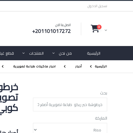
تسجيل الدخول
اتصل بنا الان
0
+201101017272
الرئيسية
من نحن
المنتجات
قطع غيار
الرئيسية
أحبار
احبار ماكينات طباعة تصويرية
خرطوش
بحث
كوبي
الماركة