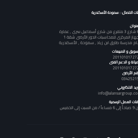
نات الاتصال: : سموحة الأسكندرية
عنوان
60 شارع 3 متفرع من شارع أسماعيل سرى , عمارة
الجهاز المركزى للمحاسبات الدور الأرضى شقة 1
ام مدرسة طارق ابن زياد , سموحة , الأسكندرية
تسويق و المبيعات
يانة و الدعم الفنى
رقم الأرضى
0342521
ريد الالكتروني
info@alansargroup.c
قات العمل الرسمية
اً / من السبت إلى الخميس