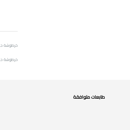
خرطوشة حبر ريك
خرطوشة حبر ريك
طابعات متوافقة