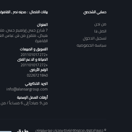
حسابي الشخصي
بيانات الاتصال: : مدينه نصر , القاهرة
من نحن
العنوان
7 شارع حسن إبراهيم حسن، م
اتصل بنا
هيكل، متفرع من ش عباس العقا
تسجيل الدخول
القاهرة
سياسه الخصوصيه
التسويق و المبيعات
+201101017272
الصيانة و الدعم الفنى
+201101017272
الرقم الأرضى
0226721840
البريد الالكتروني
info@alansargroup.com
أوقات العمل الرسمية
من 9 صباحاً إلى 6 مساءاً / من السبت إلى الخميس
© جميع الحقوق محفوظة لشركة برمجيات تربو سيليوشن