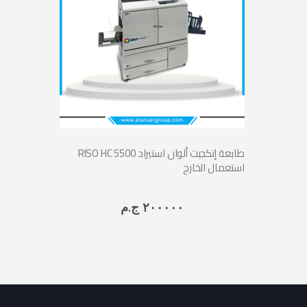
RISO HC 5500 طابعة إنكجيت ألوان استيراد
استعمال الخارج
٢٠٠٠٠٠ ج.م