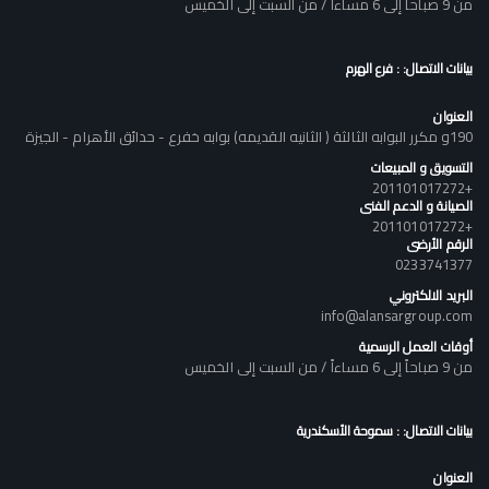
من 9 صباحاً إلى 6 مساءاً / من السبت إلى الخميس
بيانات الاتصال: : فرع الهرم
العنوان
190و مكرر البوابه الثالثة ( الثانيه القديمه) بوابه خفرع - حدائق الأهرام - الجيزة
التسويق و المبيعات
+201101017272
الصيانة و الدعم الفنى
+201101017272
الرقم الأرضى
0233741377
البريد الالكتروني
info@alansargroup.com
أوقات العمل الرسمية
من 9 صباحاً إلى 6 مساءاً / من السبت إلى الخميس
بيانات الاتصال: : سموحة الأسكندرية
العنوان