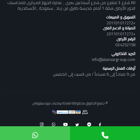
60 شارع 3 متفرع من شارع أسماعيل سرى , عمارة الجهاز المركزى للمحاسبات
الدور الأرضى شقة 1 أمام مدرسة طارق ابن زياد , سموحة , الأسكندرية
التسويق و المبيعات
+201101017272
الصيانة و الدعم الفنى
+201101017272
الرقم الأرضى
034252158
البريد الالكتروني
info@alansargroup.com
أوقات العمل الرسمية
من 9 صباحاً إلى 6 مساءاً / من السبت إلى الخميس
© جميع الحقوق محفوظة لشركة برمجيات تربو سيليوشن