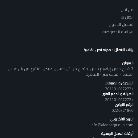
من نحن
اتصل بنا
تسجيل الدخول
سياسه الخصوصيه
بيانات الاتصال: : مدينه نصر , القاهرة
العنوان
7 شارع حسن إبراهيم حسن، متفرع من ش حسنين هيكل، متفرع من ش عباس
العقاد - مدينة نصر - القاهرة
التسويق و المبيعات
+201101017272
الصيانة و الدعم الفنى
+201101017272
الرقم الأرضى
0226721840
البريد الالكتروني
info@alansargroup.com
أوقات العمل الرسمية