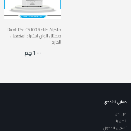
Ricoh Pro C5100 ماكينة طباعة
ديجيتال الوان استيراد استعمال
الخارج
٦٠٠٠٠ ج.م
حسابي الشخصي
من نحن
اتصل بنا
تسجيل الدخول