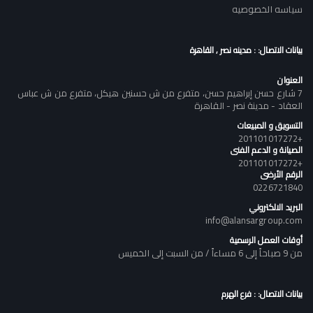
سياسه الخصوصيه
بيانات الاتصال: : مدينه نصر , القاهرة
العنوان
7 شارع حسن إبراهيم حسن، متفرع من ش حسنين هيكل، متفرع من ش عباس
العقاد - مدينة نصر - القاهرة
التسويق و المبيعات
+201101017272
الصيانة و الدعم الفنى
+201101017272
الرقم الأرضى
0226721840
البريد الالكتروني
info@alansargroup.com
أوقات العمل الرسمية
من 9 صباحاً إلى 6 مساءاً / من السبت إلى الخميس
بيانات الاتصال: : فرع الهرم