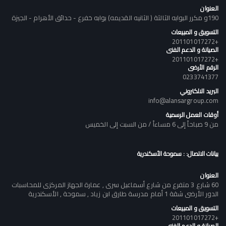
العنوان
190و مكرر البوابه الثالثة ( الثانيه القديمه) بوابه خفرع - حدائق الأهرام - الجيزة
التسويق و المبيعات
+201101017272
الصيانة و الدعم الفنى
+201101017272
الرقم الأرضى
0233741377
البريد الالكتروني
info@alansargroup.com
أوقات العمل الرسمية
من 9 صباحاً إلى 6 مساءاً / من السبت إلى الخميس
بيانات الاتصال: : سموحة الأسكندرية
العنوان
60 شارع 3 متفرع من شارع أسماعيل سرى , عمارة الجهاز المركزى للمحاسبات
الدور الأرضى شقة 1 أمام مدرسة طارق ابن زياد , سموحة , الأسكندرية
التسويق و المبيعات
+201101017272
الصيانة و الدعم الفنى