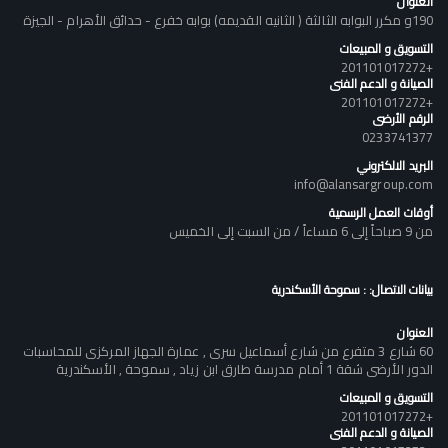
العنوان
190و مكرر البوابه الثالثة ( الثانيه القديمه) بوابه خفرع - حدائق الأهرام - الجيزة
التسويق و المبيعات
+201101017272
الصيانة و الدعم الفنى
+201101017272
الرقم الأرضى
0233741377
البريد الالكتروني
info@alansargroup.com
أوقات العمل الرسمية
من 9 صباحاً إلى 6 مساءاً / من السبت إلى الخميس
بيانات الاتصال: : سموحة الأسكندرية
العنوان
60 شارع 3 متفرع من شارع أسماعيل سرى , عمارة الجهاز المركزى للمحاسبات
الدور الأرضى شقة 1 أمام مدرسة طارق ابن زياد , سموحة , الأسكندرية
التسويق و المبيعات
+201101017272
الصيانة و الدعم الفنى