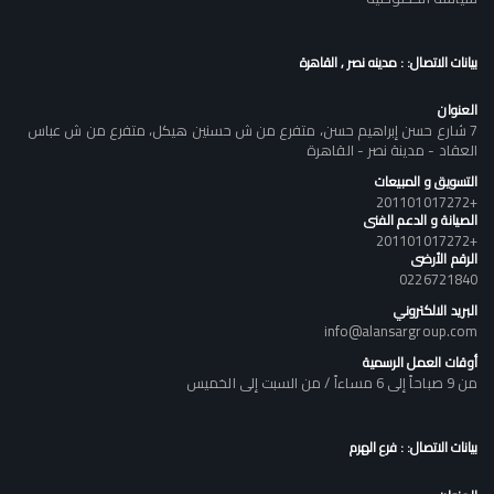
بيانات الاتصال: : مدينه نصر , القاهرة
العنوان
7 شارع حسن إبراهيم حسن، متفرع من ش حسنين هيكل، متفرع من ش عباس
العقاد - مدينة نصر - القاهرة
التسويق و المبيعات
+201101017272
الصيانة و الدعم الفنى
+201101017272
الرقم الأرضى
0226721840
البريد الالكتروني
info@alansargroup.com
أوقات العمل الرسمية
من 9 صباحاً إلى 6 مساءاً / من السبت إلى الخميس
بيانات الاتصال: : فرع الهرم