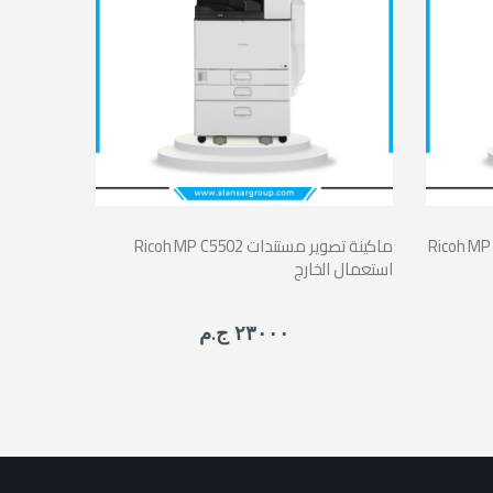
ينة تصوير مستندات ألوان
Ricoh MP C5502 ماكينة تصوير مستندات
استعمال الخارج
٢٣٠٠٠ ج.م