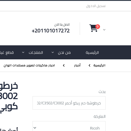
تسجيل الدخول
اتصل بنا الان
0
+201101017272
الرئيسية
من نحن
المنتجات
قطع غيار
الرئيسية
أحبار
احبار ماكينات تصوير مستندات الوان
بحث
كوبي
الماركة