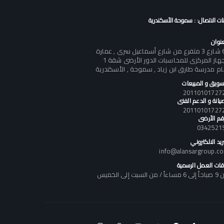
نات الاتصال: : سموحة الأسكندرية
عنوان
60 شارع 3 متفرع من شارع أسماعيل سرى , عمارة
الجهاز المركزى للمحاسبات الدور الأرضى شقة 1
ام مدرسة طارق ابن زياد , سموحة , الأسكندرية
تسويق و المبيعات
يانة و الدعم الفنى
رقم الأرضى
0342521
ريد الالكتروني
info@alansargroup.c
قات العمل الرسمية
اً / من السبت إلى الخميس