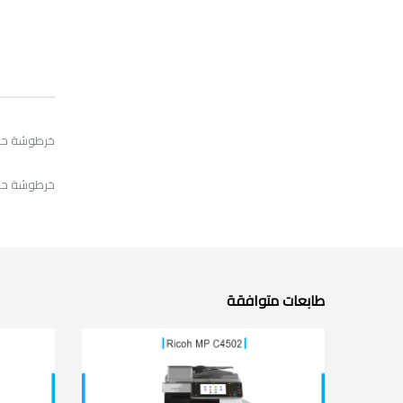
خرطوشة حبر ريكو أحمر 3002
خرطوشة حبر أحمر ريكو 2/C5502
طابعات متوافقة