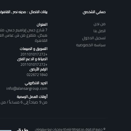
حسابي الشخصي
بيانات الاتصال: : مدينه نصر , القاهرة
من نحن
العنوان
7 شارع حسن إبراهيم حسن، م
اتصل بنا
هيكل، متفرع من ش عباس العقا
تسجيل الدخول
القاهرة
سياسه الخصوصيه
التسويق و المبيعات
+201101017272
الصيانة و الدعم الفنى
+201101017272
الرقم الأرضى
0226721840
البريد الالكتروني
info@alansargroup.com
أوقات العمل الرسمية
من 9 صباحاً إلى 6 مساءاً / من السبت إلى الخميس
© جميع الحقوق محفوظة لشركة برمجيات تربو سيليوشن