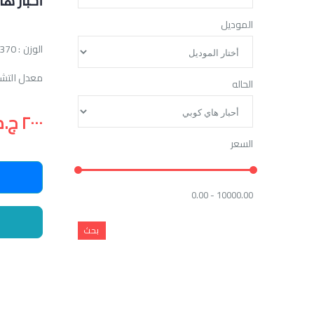
أحبار ه
الموديل
الوزن : 370 جرام
معدل التشغيل : 18000 ور
الحاله
٢٠٠٠ ج.م
السعر
0.00 - 10000.00