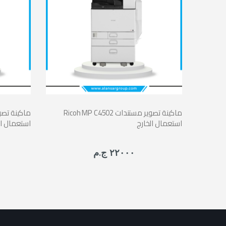
Ricoh MP C4502 ماكينة تصوير مستندات
استعمال الخارج
استعمال ال
٢٢٠٠٠ ج.م