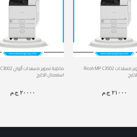
Ricoh MP C3502 ماكينة تصوير مستندات
Ricoh MP C3002 ماك
خارج
استعمال الخارج
٢١٠٠٠ ج.م
٢٠٠٠٠ ج.م