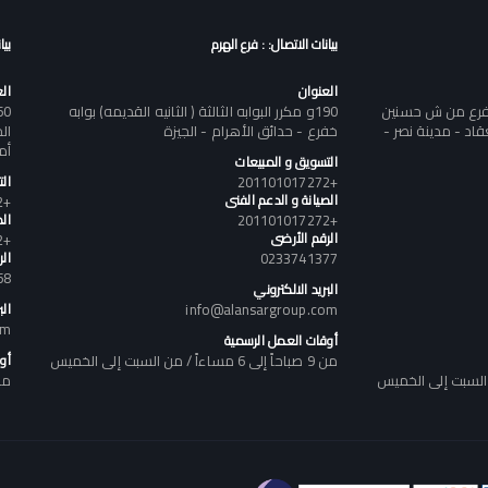
بيانات الاتصال: : فرع الهرم
بيا
العنوان
ال
تفرع من ش حسنين
190و مكرر البوابه الثالثة ( الثانيه القديمه) بوابه
د - مدينة نصر -
خفرع - حدائق الأهرام - الجيزة
أم
التسويق و المبيعات
+201101017272
ال
الصيانة و الدعم الفنى
+201101017272
+201101017272
الص
الرقم الأرضى
+201101017272
0233741377
ال
58
البريد الالكتروني
info@alansargroup.com
الب
om
أوقات العمل الرسمية
من 9 صباحاً إلى 6 مساءاً / من السبت إلى الخميس
أو
من 9 صباحاً إلى 6 مساء