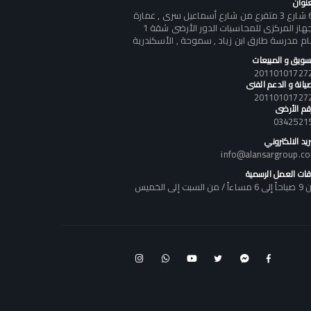
عنوان
60 شارع 3 متفرع من شارع أسماعيل سرى , عمارة
الجهاز المركزى للمحاسبات الدور الأرضى شقة 1
ام مدرسة طارق ابن زياد , سموحة , الأسكندرية
تسويق و المبيعات
يانة و الدعم الفنى
رقم الأرضى
0342521
ريد الالكتروني
info@alansargroup.c
قات العمل الرسمية
اً / من السبت إلى الخميس