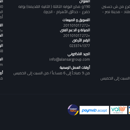
العنوان
ال
تفرع من ش حسنين
190و مكرر البوابه الثالثة ( الثانيه القديمه) بوابه
د - مدينة نصر -
خفرع - حدائق الأهرام - الجيزة
أم
التسويق و المبيعات
+201101017272
ال
الصيانة و الدعم الفنى
+201101017272
+201101017272
الص
الرقم الأرضى
+201101017272
0233741377
ال
58
البريد الالكتروني
info@alansargroup.com
الب
om
أوقات العمل الرسمية
من 9 صباحاً إلى 6 مساءاً / من السبت إلى الخميس
أو
من 9 صباحاً إلى 6 مساء