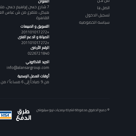
من نحن
العنوان
7 شارع حسن إبراهيم حسن، م
اتصل بنا
هيكل، متفرع من ش عباس العقا
تسجيل الدخول
القاهرة
سياسه الخصوصيه
التسويق و المبيعات
+201101017272
الصيانة و الدعم الفنى
+201101017272
الرقم الأرضى
0226721840
البريد الالكتروني
info@alansargroup.com
أوقات العمل الرسمية
من 9 صباحاً إلى 6 مساءاً / من السبت إلى الخميس
© جميع الحقوق محفوظة لشركة برمجيات تربو سيليوشن