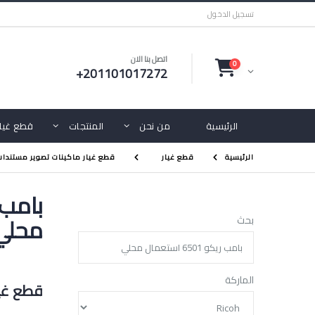
تسجيل الدخول
اتصل بنا الان
0
+201101017272
الرئيسية
من نحن
المنتجات
قطع غيار
الرئيسية
قطع غيار
قطع غيار ماكينات تصوير مستندات
محلي
بحث
الماركة
قطع غيا