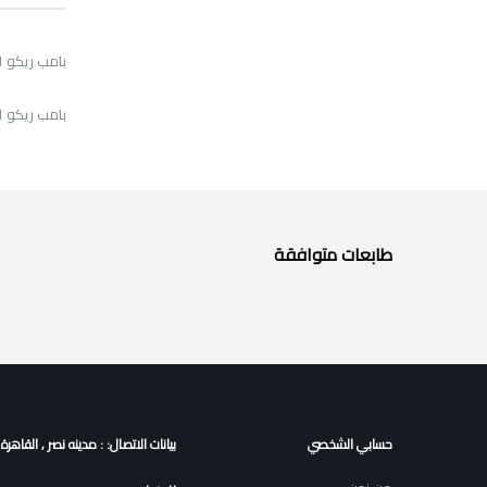
بامب ريكو 6501 استعمال محلي
بامب ريكو 6501 استعمال محلي
طابعات متوافقة
حسابي الشخصي
بيانات الاتصال: : مدينه نصر , القاهرة