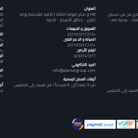
العنوان
ال
تفرع من ش حسنين
190و مكرر البوابه الثالثة ( الثانيه القديمه) بوابه
د - مدينة نصر -
خفرع - حدائق الأهرام - الجيزة
أم
التسويق و المبيعات
+201101017272
ال
الصيانة و الدعم الفنى
+201101017272
+201101017272
الص
الرقم الأرضى
+201101017272
0233741377
ال
58
البريد الالكتروني
info@alansargroup.com
الب
om
أوقات العمل الرسمية
من 9 صباحاً إلى 6 مساءاً / من السبت إلى الخميس
أو
من 9 صباحاً إلى 6 مساء