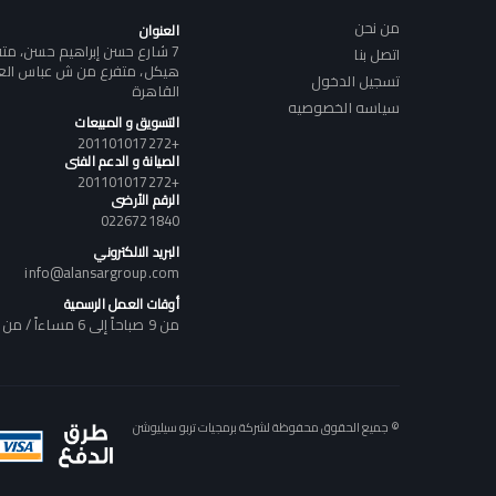
من نحن
العنوان
7 شارع حسن إبراهيم حسن، م
اتصل بنا
هيكل، متفرع من ش عباس العقا
تسجيل الدخول
القاهرة
سياسه الخصوصيه
التسويق و المبيعات
+201101017272
الصيانة و الدعم الفنى
+201101017272
الرقم الأرضى
0226721840
البريد الالكتروني
info@alansargroup.com
أوقات العمل الرسمية
من 9 صباحاً إلى 6 مساءاً / من السبت إلى الخميس
© جميع الحقوق محفوظة لشركة برمجيات تربو سيليوشن