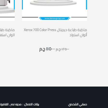
ة طباعة ديجيتال
Xerox 700 Color Press ماكينة طباعة ديجيتال
ألوان استيراد
الوان استع
١١٥٠٠٠ ج.م
١٢٥٠٠٠ ج.م
حسابي الشخصي
بيانات الاتصال: : مدينه نصر , القاهرة