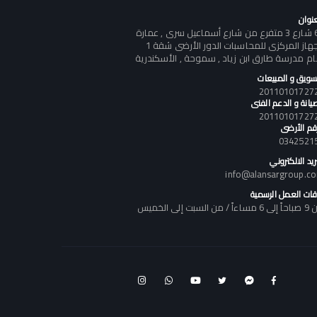
عنوان
60 شارع 3 متفرع من شارع أسماعيل سرى , عمارة
الجهاز المركزى للمحاسبات الدور الأرضى شقة 1
ام مدرسة طارق ابن زياد , سموحة , الأسكندرية
تسويق و المبيعات
يانة و الدعم الفنى
رقم الأرضى
0342521
ريد الالكتروني
info@alansargroup.c
قات العمل الرسمية
اً / من السبت إلى الخميس