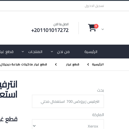
تسجيل الدخول
اتصل بنا الان
0
+201101017272
الرئيسية
من نحن
المنتجات
قطع غيار
الرئيسية
قطع غيار
قطع غيار ماكينات طباعة ديجيتال 
استع
بحث
الماركة
قطع غيا