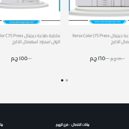
Xerox Color J75 Press ماكينة طباعة ديجيتال
Xerox Color C75 Press ماكي
مال الخارج
الوان استيراد استعمال الخارج
١٦٥٠٠٠ ج.م
١٥٥٠٠٠ ج.م
١٨٠٠٠٠ ج.م
بيانات الاتصال: : فرع الهرم
بيا