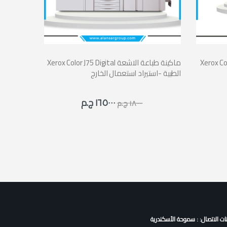
نة طباعة ديجيتال
Xerox Color J75 Digital ماكينة طباعة الاشعة
الطبية -استيراد استعمال الخارج
١٦٥٠٠٠ ج.م
١٨٠٠٠٠ ج.م
نات الاتصال: : سموحة الأسكندرية