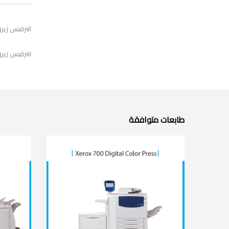
انترفيس زيروكس 700 اس
انترفيس زيروكس 700 اس
طابعات متوافقة