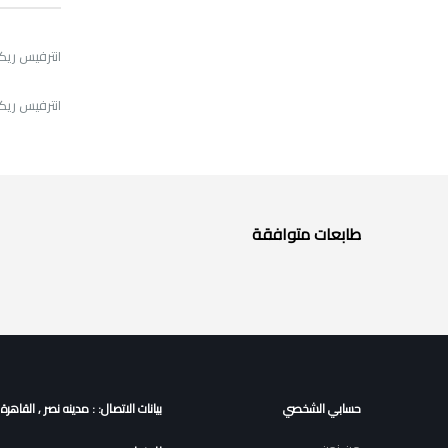
انترفيس ريكو MPc 6501 استعمال
انترفيس ريكو MP C6501/C7501 استعما
طابعات متوافقة
حسابي الشخصي
بيانات الاتصال: : مدينه نصر , القاهرة