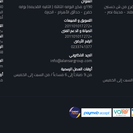
العنوان
ال
تفرع من ش حسنين
190و مكرر البوابه الثالثة ( الثانيه القديمه) بوابه
د - مدينة نصر -
خفرع - حدائق الأهرام - الجيزة
أم
التسويق و المبيعات
+201101017272
ال
الصيانة و الدعم الفنى
+201101017272
+201101017272
الص
الرقم الأرضى
+201101017272
0233741377
ال
58
البريد الالكتروني
info@alansargroup.com
الب
om
أوقات العمل الرسمية
من 9 صباحاً إلى 6 مساءاً / من السبت إلى الخميس
أو
من 9 صباحاً إلى 6 مساء