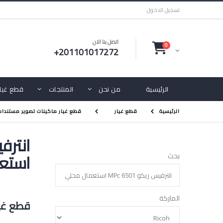
تسجيل الدخول
اتصل بنا الان
0
+201101017272
الرئيسية
من نحن
المنتجات
قطع غيار
الرئيسية
قطع غيار
قطع غيار ماكينات تصوير مستندات
استع
بحث
الماركة
قطع غيا