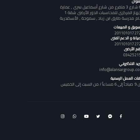
عنوان
60 شارع 3 متفرع من شارع أسماعيل سرى , عمارة
الجهاز المركزى للمحاسبات الدور الأرضى شقة 1
ام مدرسة طارق ابن زياد , سموحة , الأسكندرية
تسويق و المبيعات
يانة و الدعم الفنى
رقم الأرضى
0342521
ريد الالكتروني
info@alansargroup.c
قات العمل الرسمية
اً / من السبت إلى الخميس