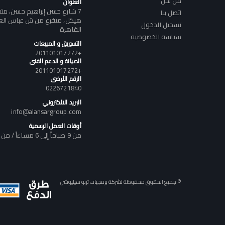
من نحن
العنوان
7 شارع حسن إبراهيم حسن، م
اتصل بنا
هيكل، متفرع من ش عباس العقا
تسجيل الدخول
القاهرة
سياسه الخصوصيه
التسويق و المبيعات
+201101017272
الصيانة و الدعم الفنى
+201101017272
الرقم الأرضى
0226721840
البريد الالكتروني
info@alansargroup.com
أوقات العمل الرسمية
من 9 صباحاً إلى 6 مساءاً / من السبت إلى الخميس
© جميع الحقوق محفوظة لشركة برمجيات تربو سيليوشن