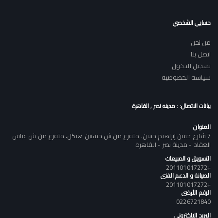
حسابي الشخصي
من نحن
اتصل بنا
تسجيل الدخول
سياسه الخصوصيه
بيانات الاتصال: : مدينه نصر , القاهرة
العنوان
7 شارع حسن إبراهيم حسن، متفرع من ش حسنين هيكل، متفرع من ش عباس
العقاد - مدينة نصر - القاهرة
التسويق و المبيعات
+201101017272
الصيانة و الدعم الفنى
+201101017272
الرقم الأرضى
0226721840
البريد الالكتروني