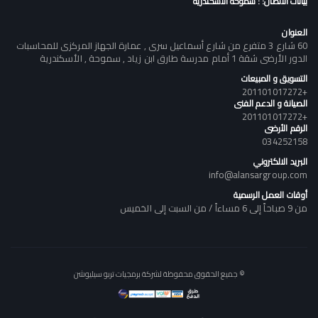
بيانات الاتصال: : سموحة الأسكندرية
العنوان
60 شارع 3 متفرع من شارع أسماعيل سرى , عمارة الجهاز المركزى للمحاسبات
الدور الأرضى شقة 1 أمام مدرسة طارق ابن زياد , سموحة , الأسكندرية
التسويق و المبيعات
+201101017272
الصيانة و الدعم الفنى
+201101017272
الرقم الأرضى
034252158
البريد الالكتروني
info@alansargroup.com
أوقات العمل الرسمية
من 9 صباحاً إلى 6 مساءاً / من السبت إلى الخميس
© جميع الحقوق محفوظة لشركة برمجيات تربو سيليوشن