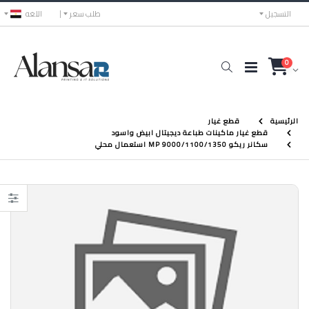
التسجيل
طلب سعر
اللغه
0
الرئيسية
قطع غيار
قطع غيار ماكينات طباعة ديجيتال ابيض واسود
سكانر ريكو MP 9000/1100/1350 استعمال محلي