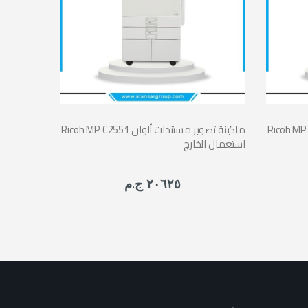
ينة تصوير مستندات ألوان
Ricoh MP C2551 ماكينة تصوير مستندات ألوان
استعمال الخارج
٢٠٦٢٥ ج.م