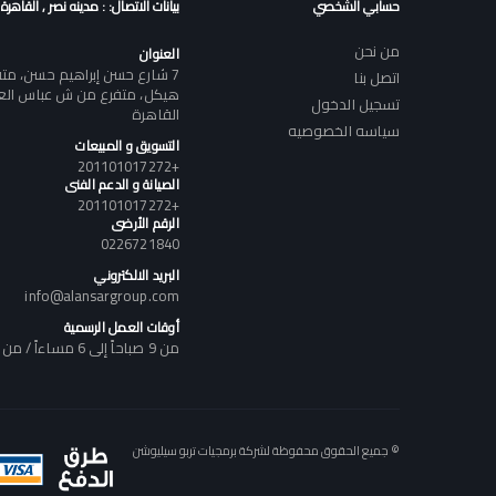
حسابي الشخصي
بيانات الاتصال: : مدينه نصر , القاهرة
من نحن
العنوان
7 شارع حسن إبراهيم حسن، م
اتصل بنا
هيكل، متفرع من ش عباس العقا
تسجيل الدخول
القاهرة
سياسه الخصوصيه
التسويق و المبيعات
+201101017272
الصيانة و الدعم الفنى
+201101017272
الرقم الأرضى
0226721840
البريد الالكتروني
info@alansargroup.com
أوقات العمل الرسمية
من 9 صباحاً إلى 6 مساءاً / من السبت إلى الخميس
© جميع الحقوق محفوظة لشركة برمجيات تربو سيليوشن