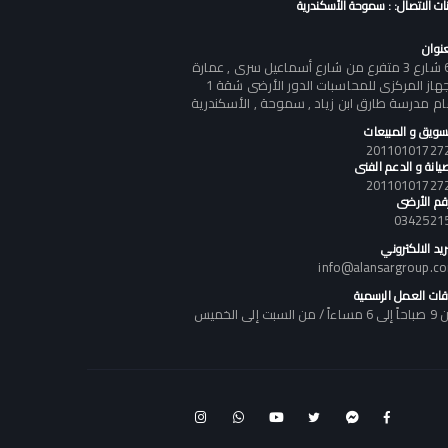
نات الاتصال: : سموحة الأسكندرية
عنوان
60 شارع 3 متفرع من شارع أسماعيل سرى , عمارة
الجهاز المركزى للمحاسبات الدور الأرضى شقة 1
ام مدرسة طارق ابن زياد , سموحة , الأسكندرية
تسويق و المبيعات
يانة و الدعم الفنى
رقم الأرضى
0342521
ريد الالكتروني
info@alansargroup.c
قات العمل الرسمية
اً / من السبت إلى الخميس