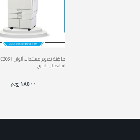
Ricoh MP C2051 ماك
استعمال الخارج
١٨٥٠٠ ج.م