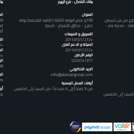
بيانات الاتصال: : فرع الهرم
بيا
العنوان
ال
تفرع من ش حسنين
190و مكرر البوابه الثالثة ( الثانيه القديمه) بوابه
د - مدينة نصر -
خفرع - حدائق الأهرام - الجيزة
أم
التسويق و المبيعات
+201101017272
ال
الصيانة و الدعم الفنى
+201101017272
+201101017272
الص
الرقم الأرضى
+201101017272
0233741377
ال
58
البريد الالكتروني
info@alansargroup.com
الب
om
أوقات العمل الرسمية
من 9 صباحاً إلى 6 مساءاً / من السبت إلى الخميس
أو
من 9 صباحاً إلى 6 مساء