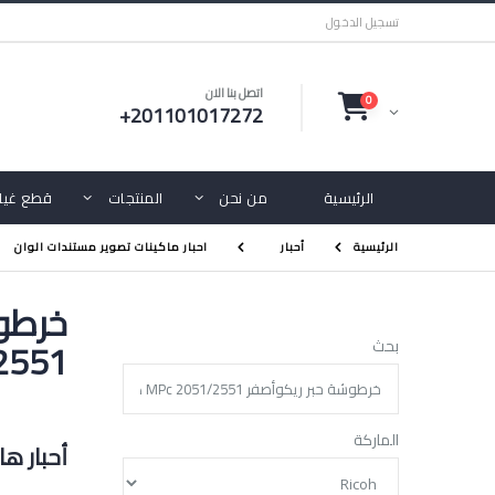
تسجيل الدخول
اتصل بنا الان
0
+201101017272
الرئيسية
من نحن
المنتجات
قطع غيار
الرئيسية
أحبار
احبار ماكينات تصوير مستندات الوان
051/2551
بحث
الماركة
أحبار ه