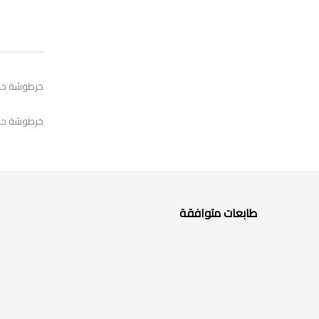
خرطوشة حبر ريكوأصفر 1
خرطوشة حبر أصفر ريكو 
طابعات متوافقة