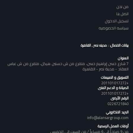
من نحن
اتصل بنا
تسجيل الدخول
سياسه الخصوصيه
بيانات الاتصال: : مدينه نصر , القاهرة
العنوان
7 شارع حسن إبراهيم حسن، متفرع من ش حسنين هيكل، متفرع من ش عباس
العقاد - مدينة نصر - القاهرة
التسويق و المبيعات
+201101017272
الصيانة و الدعم الفنى
+201101017272
الرقم الأرضى
0226721840
البريد الالكتروني
info@alansargroup.com
أوقات العمل الرسمية
من 9 صباحاً إلى 6 مساءاً / من السبت إلى الخميس