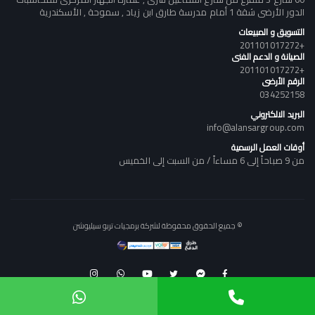
الدور الأرضى شقة 1 أمام مدرسة طارق ابن زياد , سموحة , الأسكندرية
التسويق و المبيعات
+201101017272
الصيانة و الدعم الفنى
+201101017272
الرقم الأرضى
034252158
البريد الالكتروني
info@alansargroup.com
أوقات العمل الرسمية
من 9 صباحاً إلى 6 مساءاً / من السبت إلى الخميس
© جميع الحقوق محفوظة لشركة برمجيات تربو سيليوشن