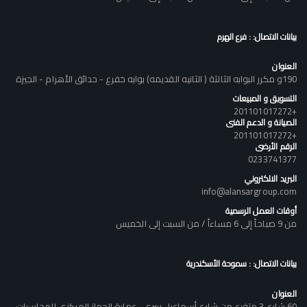
بيانات الاتصال: : فرع الهرم
العنوان
190و مكرر البوابه الثالثة ( الثانيه القديمه) بوابه خفرع - حدائق الأهرام - الجيزة
التسويق و المبيعات
+201101017272
الصيانة و الدعم الفنى
+201101017272
الرقم الأرضى
0233741377
البريد الالكتروني
info@alansargroup.com
أوقات العمل الرسمية
من 9 صباحاً إلى 6 مساءاً / من السبت إلى الخميس
بيانات الاتصال: : سموحة الأسكندرية
العنوان
60 شارع 3 متفرع من شارع أسماعيل سرى , عمارة الجهاز المركزى للمحاسبات