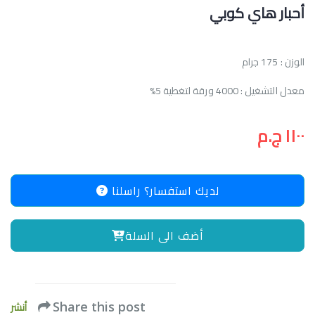
أحبار هاي كوبي
الوزن : 175 جرام
معدل التشغيل : 4000 ورقة لتغطية 5%
١١٠٠ ج.م
لديك استفسار؟ راسلنا
أضف الى السلة
أنشر
Share this post