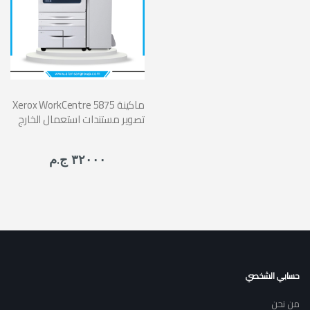
Xerox WorkCentre 5875 ماكينة
تصوير مستندات استعمال الخارج
٣٢٠٠٠ ج.م
حسابي الشخصي
من نحن