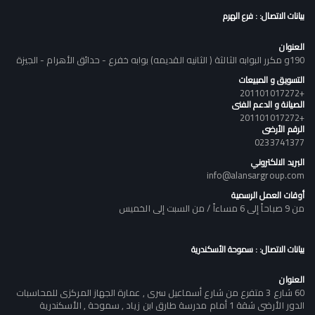
بيانات الاتصال: : فرع الهرم
العنوان
190و مكرر البوابه الثالثة ( الثانيه القديمه) بوابه خفرع - حدائق الأهرام - الجيزة
التسويق و المبيعات
+201101017272
الصيانة و الدعم الفنى
+201101017272
الرقم الأرضى
0233741377
البريد الالكتروني
info@alansargroup.com
أوقات العمل الرسمية
من 9 صباحاً إلى 6 مساءاً / من السبت إلى الخميس
بيانات الاتصال: : سموحة الأسكندرية
العنوان
60 شارع 3 متفرع من شارع أسماعيل سرى , عمارة الجهاز المركزى للمحاسبات
الدور الأرضى شقة 1 أمام مدرسة طارق ابن زياد , سموحة , الأسكندرية