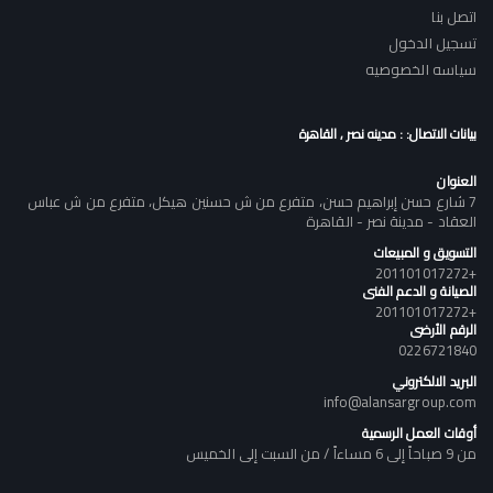
اتصل بنا
تسجيل الدخول
سياسه الخصوصيه
بيانات الاتصال: : مدينه نصر , القاهرة
العنوان
7 شارع حسن إبراهيم حسن، متفرع من ش حسنين هيكل، متفرع من ش عباس
العقاد - مدينة نصر - القاهرة
التسويق و المبيعات
+201101017272
الصيانة و الدعم الفنى
+201101017272
الرقم الأرضى
0226721840
البريد الالكتروني
info@alansargroup.com
أوقات العمل الرسمية
من 9 صباحاً إلى 6 مساءاً / من السبت إلى الخميس