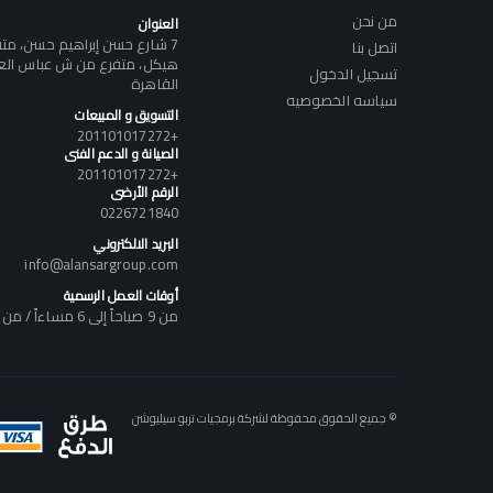
من نحن
العنوان
7 شارع حسن إبراهيم حسن، م
اتصل بنا
هيكل، متفرع من ش عباس العقا
تسجيل الدخول
القاهرة
سياسه الخصوصيه
التسويق و المبيعات
+201101017272
الصيانة و الدعم الفنى
+201101017272
الرقم الأرضى
0226721840
البريد الالكتروني
info@alansargroup.com
أوقات العمل الرسمية
من 9 صباحاً إلى 6 مساءاً / من السبت إلى الخميس
© جميع الحقوق محفوظة لشركة برمجيات تربو سيليوشن