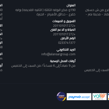
العنوان
ال
تفرع من ش حسنين
190و مكرر البوابه الثالثة ( الثانيه القديمه) بوابه
د - مدينة نصر -
خفرع - حدائق الأهرام - الجيزة
أم
التسويق و المبيعات
+201101017272
ال
الصيانة و الدعم الفنى
+201101017272
+201101017272
الص
الرقم الأرضى
+201101017272
0233741377
ال
58
البريد الالكتروني
info@alansargroup.com
الب
om
أوقات العمل الرسمية
من 9 صباحاً إلى 6 مساءاً / من السبت إلى الخميس
أو
من 9 صباحاً إلى 6 مساء