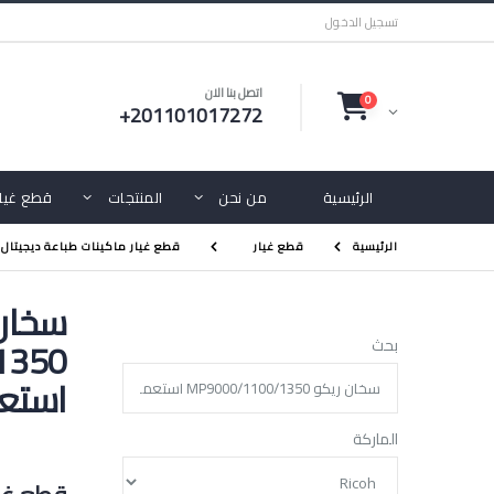
تسجيل الدخول
اتصل بنا الان
0
+201101017272
الرئيسية
من نحن
المنتجات
قطع غيار
الرئيسية
قطع غيار
قطع غيار ماكينات طباعة ديجيتال
سخان
1350
بحث
استع
الماركة