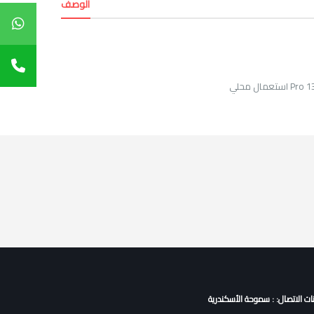
الوصف
نات الاتصال: : سموحة الأسكندرية