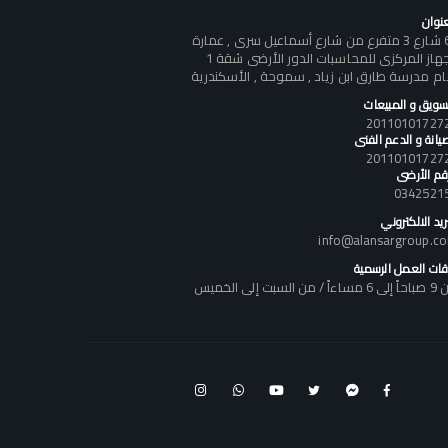
عنوان
60 شارع 3 متفرع من شارع أسماعيل سرى , عمارة
الجهاز المركزى للمحاسبات الدور الأرضى شقة 1
ام مدرسة طارق ابن زياد , سموحة , الأسكندرية
تسويق و المبيعات
يانة و الدعم الفنى
رقم الأرضى
0342521
ريد الالكتروني
info@alansargroup.c
قات العمل الرسمية
اً / من السبت إلى الخميس