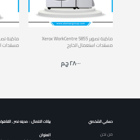
Xerox WorkCentre 5855 ماكينة تصوير
مستندات استعمال الخارج
مستندات اس
٢٨٠٠٠ ج.م
حسابي الشخصي
بيانات الاتصال: : مدينه نصر , القاهرة
من نحن
العنوان