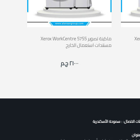
صوير
Xerox WorkCentre 5755 ماكينة تصوير
مستندات استعمال الخارج
٢١٠٠٠ ج.م
نات الاتصال: : سموحة الأسكندرية
عنوان