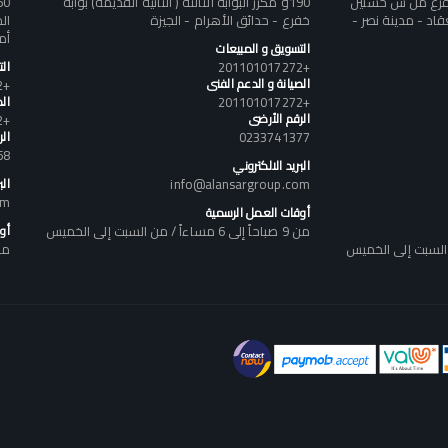
تفرع من ش حسنين
190و مكرر البوابه الثالثة ( الثانيه القديمه) بوابه
د - مدينة نصر -
خفرع - حدائق الأهرام - الجيزة
أم
التسويق و المبيعات
+201101017272
ال
الصيانة و الدعم الفنى
+201101017272
+201101017272
الص
الرقم الأرضى
+201101017272
0233741377
ال
58
البريد الالكتروني
info@alansargroup.com
الب
om
أوقات العمل الرسمية
من 9 صباحاً إلى 6 مساءاً / من السبت إلى الخميس
أو
من 9 صباحاً إلى 6 مساء