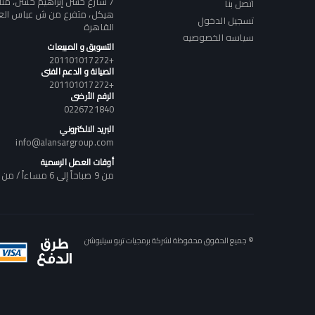
7 شارع حسن إبراهيم حسن، م
اتصل بنا
هيكل، متفرع من ش عباس العقا
تسجيل الدخول
القاهرة
سياسه الخصوصيه
التسويق و المبيعات
+201101017272
الصيانة و الدعم الفنى
+201101017272
الرقم الأرضى
0226721840
البريد الالكتروني
info@alansargroup.com
أوقات العمل الرسمية
من 9 صباحاً إلى 6 مساءاً / من السبت إلى الخميس
© جميع الحقوق محفوظة لشركة برمجيات تربو سيليوشن