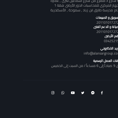
60 شارع 3 متفرع من شارع أسماعيل سرى , عمارة
الجهاز المركزى للمحاسبات الدور الأرضى شقة 1
ام مدرسة طارق ابن زياد , سموحة , الأسكندرية
تسويق و المبيعات
يانة و الدعم الفنى
رقم الأرضى
0342521
ريد الالكتروني
info@alansargroup.c
قات العمل الرسمية
اً / من السبت إلى الخميس