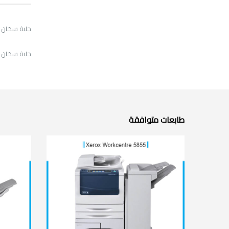
جلبة سخان زيروكس 55
جلبة سخان زيروكس /5790/5845/5855/5865/5875/5890
طابعات متوافقة