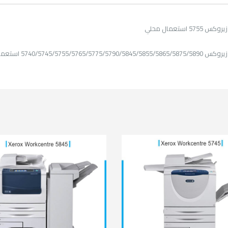
57 استعمال محلي
5740/5745/5755/5765/5775 استعمال محلي