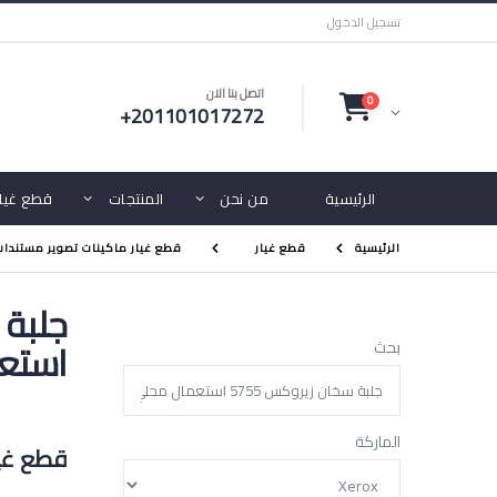
تسجيل الدخول
اتصل بنا الان
0
+201101017272
الرئيسية
من نحن
المنتجات
قطع غيار
الرئيسية
قطع غيار
قطع غيار ماكينات تصوير مستندا
استع
بحث
الماركة
قطع غيا