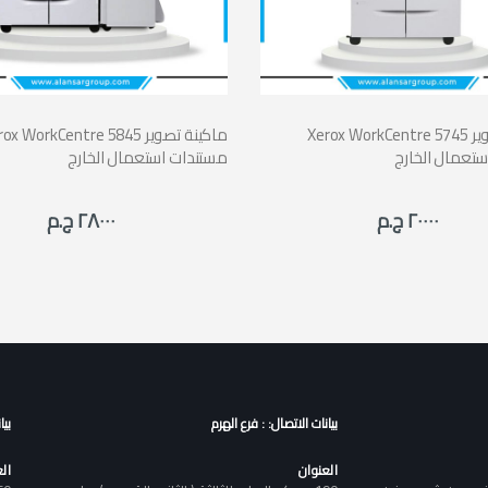
Xerox WorkCentre 5745 ماكينة تصوير
Xerox WorkCentre 5845 ماكينة ت
تعمال الخارج
مستندات استعمال الخارج
٢٠٠٠٠ ج.م
٢٨٠٠٠ ج.م
بيانات الاتصال: : فرع الهرم
بيا
العنوان
ال