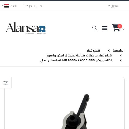
التسجيل
طلب سعر
اللغه
0
الرئيسية
قطع غيار
قطع غيار ماكينات طباعة ديجيتال ابيض واسود
اظافر ريكو MP 9000/1100/1350 استعمال محلي