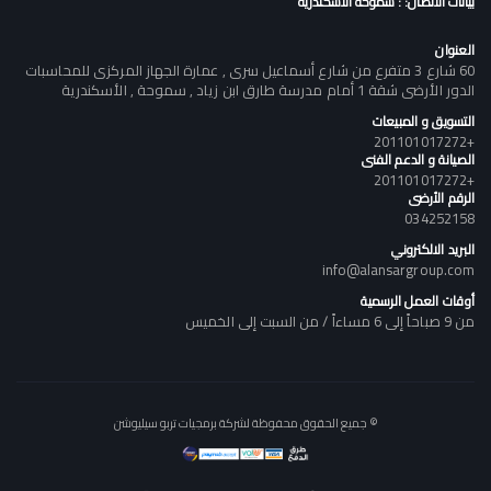
بيانات الاتصال: : سموحة الأسكندرية
العنوان
60 شارع 3 متفرع من شارع أسماعيل سرى , عمارة الجهاز المركزى للمحاسبات
الدور الأرضى شقة 1 أمام مدرسة طارق ابن زياد , سموحة , الأسكندرية
التسويق و المبيعات
+201101017272
الصيانة و الدعم الفنى
+201101017272
الرقم الأرضى
034252158
البريد الالكتروني
info@alansargroup.com
أوقات العمل الرسمية
من 9 صباحاً إلى 6 مساءاً / من السبت إلى الخميس
© جميع الحقوق محفوظة لشركة برمجيات تربو سيليوشن