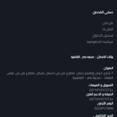
حسابي الشخصي
من نحن
اتصل بنا
تسجيل الدخول
سياسه الخصوصيه
بيانات الاتصال: : مدينه نصر , القاهرة
العنوان
7 شارع حسن إبراهيم حسن، متفرع من ش حسنين هيكل، متفرع من ش عباس
العقاد - مدينة نصر - القاهرة
التسويق و المبيعات
+201101017272
الصيانة و الدعم الفنى
+201101017272
الرقم الأرضى
0226721840
البريد الالكتروني