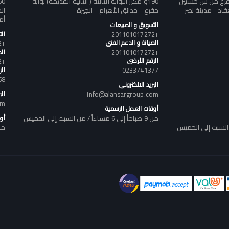
تفرع من ش حسنين
190و مكرر البوابه الثالثة ( الثانيه القديمه) بوابه
د - مدينة نصر -
خفرع - حدائق الأهرام - الجيزة
أم
التسويق و المبيعات
+201101017272
ال
الصيانة و الدعم الفنى
+201101017272
+201101017272
الص
الرقم الأرضى
+201101017272
0233741377
ال
58
البريد الالكتروني
info@alansargroup.com
الب
om
أوقات العمل الرسمية
من 9 صباحاً إلى 6 مساءاً / من السبت إلى الخميس
أو
من 9 صباحاً إلى 6 مساء