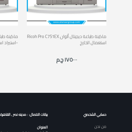
Ricoh Pro C751EX ماكينة طباعة ديجيتال ألوان
استعمال الخارج
-استيراد اس
١٧٥٠٠٠ ج.م
حسابي الشخصي
بيانات الاتصال: : مدينه نصر , القاهرة
من نحن
العنوان