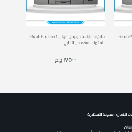
طباعة ديجيتال الوان
Ricoh Pro C651 ماكينة طباعة ديجيتال الوان
-استيراد استعمال الخارج
١٧٥٠٠٠ ج.م
نات الاتصال: : سموحة الأسكندرية
عنوان