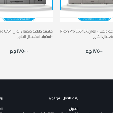
Ricoh Pro C651EX ماكينة طباعة ديجيتال الوان
Ricoh Pro C751 ماكينة 
تعمال الخارج
-استيراد استعمال الخارج
١٧٥٠٠٠ ج.م
١٧٥٠٠٠ ج.م
بيانات الاتصال: : فرع الهرم
بيا
العنوان
ال