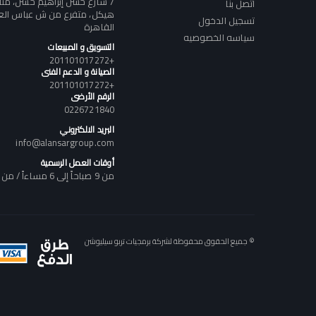
7 شارع حسن إبراهيم حسن، م
اتصل بنا
هيكل، متفرع من ش عباس العقا
تسجيل الدخول
القاهرة
سياسه الخصوصيه
التسويق و المبيعات
+201101017272
الصيانة و الدعم الفنى
+201101017272
الرقم الأرضى
0226721840
البريد الالكتروني
info@alansargroup.com
أوقات العمل الرسمية
من 9 صباحاً إلى 6 مساءاً / من السبت إلى الخميس
© جميع الحقوق محفوظة لشركة برمجيات تربو سيليوشن