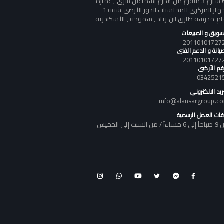
60 شارع 3 متفرع من شارع أسماعيل سرى , عمارة
الجهاز المركزى للمحاسبات الدور الأرضى شقة 1
ام مدرسة طارق ابن زياد , سموحة , الأسكندرية
تسويق و المبيعات
يانة و الدعم الفنى
رقم الأرضى
0342521
ريد الالكتروني
info@alansargroup.c
قات العمل الرسمية
اً / من السبت إلى الخميس