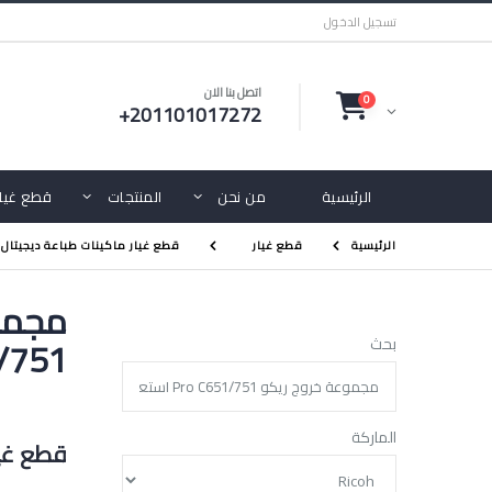
تسجيل الدخول
اتصل بنا الان
0
+201101017272
الرئيسية
من نحن
المنتجات
قطع غيار
الرئيسية
قطع غيار
قطع غيار ماكينات طباعة ديجيتال 
C651/751 ا
بحث
الماركة
قطع غيا