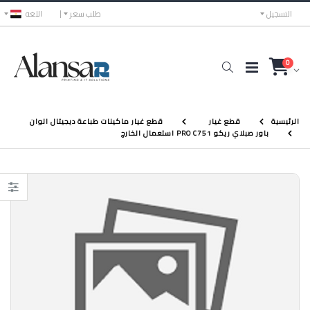
التسجيل
طلب سعر
اللغه
0
الرئيسية
قطع غيار
قطع غيار ماكينات طباعة ديجيتال الوان
باور صبلاي ريكو PRO C751 استعمال الخارج