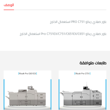
الوصف
باور صبلاي ريكو PRO C751 استعمال الخارج
باور صبلاي ريكو Pro C751EX/C751/C651EX/C651 استعمال الخارج
طابعات متوافقة