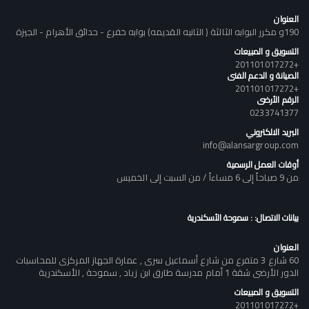
العنوان
190و مكرر البوابه الثالثة ( الثانيه القديمه) بوابه خفرع - حدائق الأهرام - الجيزة
التسويق و المبيعات
+201101017272
الصيانة و الدعم الفنى
+201101017272
الرقم الأرضى
0233741377
البريد الالكتروني
info@alansargroup.com
أوقات العمل الرسمية
من 9 صباحاً إلى 6 مساءاً / من السبت إلى الخميس
بيانات الاتصال: : سموحة الأسكندرية
العنوان
60 شارع 3 متفرع من شارع أسماعيل سرى , عمارة الجهاز المركزى للمحاسبات
الدور الأرضى شقة 1 أمام مدرسة طارق ابن زياد , سموحة , الأسكندرية
التسويق و المبيعات
+201101017272