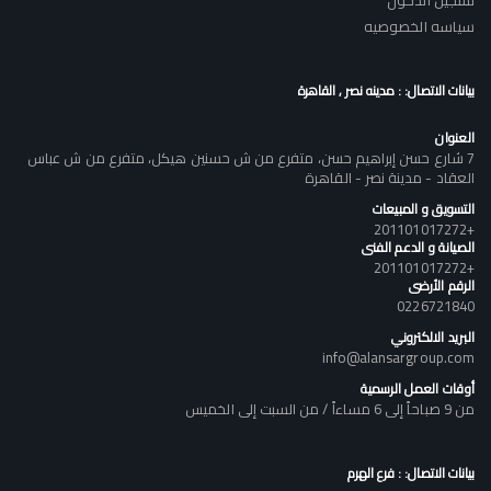
تسجيل الدخول
سياسه الخصوصيه
بيانات الاتصال: : مدينه نصر , القاهرة
العنوان
7 شارع حسن إبراهيم حسن، متفرع من ش حسنين هيكل، متفرع من ش عباس
العقاد - مدينة نصر - القاهرة
التسويق و المبيعات
+201101017272
الصيانة و الدعم الفنى
+201101017272
الرقم الأرضى
0226721840
البريد الالكتروني
info@alansargroup.com
أوقات العمل الرسمية
من 9 صباحاً إلى 6 مساءاً / من السبت إلى الخميس
بيانات الاتصال: : فرع الهرم