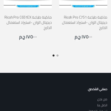
Ricoh Pro C751 ماكينة طباعة
Ricoh Pro C651EX ماكينة طباعة
ديجيتال الوان -استيراد استعمال
ديجيتال الوان -استيراد استعمال
الخارج
الخارج
١٧٥٠٠٠ ج.م
١٧٥٠٠٠ ج.م
حسابي الشخصي
من نحن
اتصل بنا