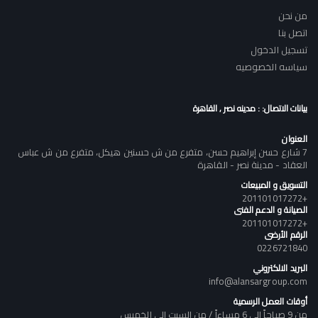
من نحن
اتصل بنا
تسجيل الدخول
سياسه الخصوصيه
بيانات الاتصال: : مدينه نصر , القاهرة
العنوان
7 شارع حسن إبراهيم حسن، متفرع من ش حسنين هيكل، متفرع من ش عباس
العقاد - مدينة نصر - القاهرة
التسويق و المبيعات
+201101017272
الصيانة و الدعم الفنى
+201101017272
الرقم الأرضى
0226721840
البريد الالكتروني
info@alansargroup.com
أوقات العمل الرسمية
من 9 صباحاً إلى 6 مساءاً / من السبت إلى الخميس