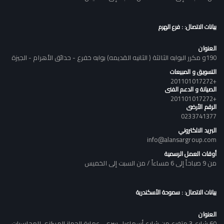
بيانات الاتصال: : فرع الهرم
العنوان
190و مكرر البوابه الثالثة ( الثانيه القديمه) بوابه خفرع - حدائق الأهرام - الجيزة
التسويق و المبيعات
+201101017272
الصيانة و الدعم الفنى
+201101017272
الرقم الأرضى
0233741377
البريد الالكتروني
info@alansargroup.com
أوقات العمل الرسمية
من 9 صباحاً إلى 6 مساءاً / من السبت إلى الخميس
بيانات الاتصال: : سموحة الأسكندرية
العنوان
60 شارع 3 متفرع من شارع أسماعيل سرى , عمارة الجهاز المركزى للمحاسبات