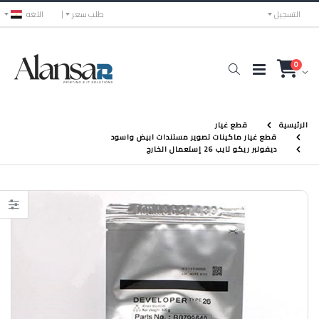
التسجيل
طلب سعر
اللغه
0
الرئيسية
قطع غيار
قطع غيار ماكينات تصوير مستندات ابيض واسود
ديفولبر ريكو تايب 26 إستعمال الخارج