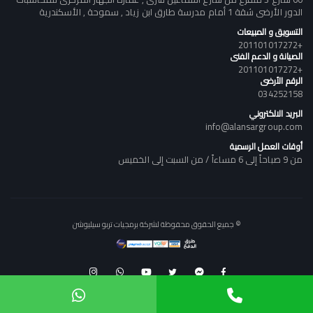
الدور الأرضى شقة 1 أمام مدرسة طارق ابن زياد , سموحة , الأسكندرية
التسويق و المبيعات
+201101017272
الصيانة و الدعم الفنى
+201101017272
الرقم الأرضى
034252158
البريد الالكتروني
info@alansargroup.com
أوقات العمل الرسمية
من 9 صباحاً إلى 6 مساءاً / من السبت إلى الخميس
© جميع الحقوق محفوظة لشركة برمجيات تربو سيليوشن