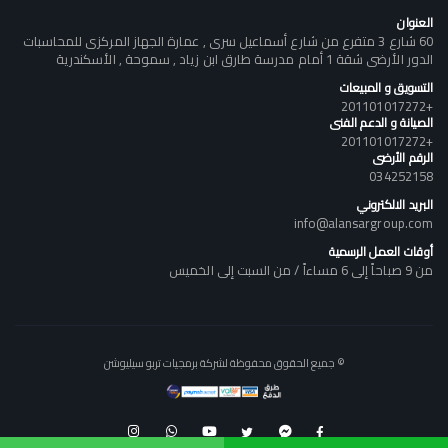
العنوان
60 شارع 3 متفرع من شارع أسماعيل سرى , عمارة الجهاز المركزى للمحاسبات
الدور الأرضى شقة 1 أمام مدرسة طارق ابن زياد , سموحة , الأسكندرية
التسويق و المبيعات
+201101017272
الصيانة و الدعم الفنى
+201101017272
الرقم الأرضى
034252158
البريد الالكتروني
info@alansargroup.com
أوقات العمل الرسمية
من 9 صباحاً إلى 6 مساءاً / من السبت إلى الخميس
© جميع الحقوق محفوظة لشركة برمجيات تربو سيليوشن