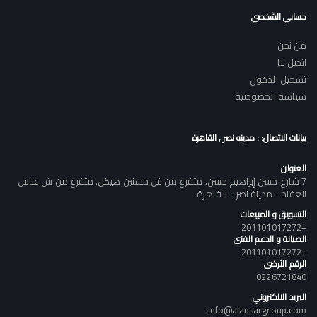
حسابي الشخصي
من نحن
اتصل بنا
تسجيل الدخول
سياسه الخصوصيه
بيانات الاتصال: : مدينه نصر , القاهرة
العنوان
7 شارع حسن إبراهيم حسن، متفرع من ش حسنين هيكل، متفرع من ش عباس
العقاد - مدينة نصر - القاهرة
التسويق و المبيعات
+201101017272
الصيانة و الدعم الفنى
+201101017272
الرقم الأرضى
0226721840
البريد الالكتروني
info@alansargroup.com