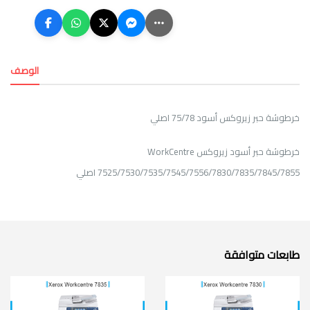
الوصف
خرطوشة حبر زيروكس أسود 75/78 اصلي
خرطوشة حبر أسود زيروكس WorkCentre
7525/7530/7535/7545/7556/7830/7835/7845/7855 اصلي
طابعات متوافقة