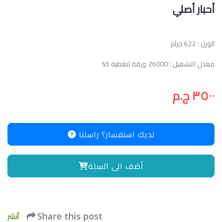
أحبار أصلي
الوزن : 622 جرام
معدل التشغيل : 26000 ورقة لتغطية 5%
٣٥٠٠ ج.م
لديك استفسار؟ راسلنا
أضف الى السلة
أنشر
Share this post