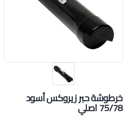
خرطوشة حبر زيروكس أسود
75/78 اصلي