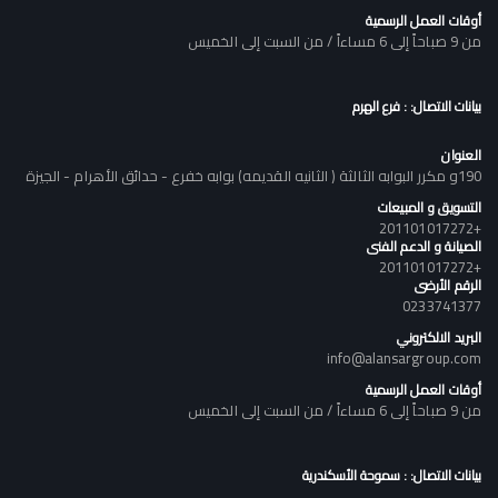
أوقات العمل الرسمية
من 9 صباحاً إلى 6 مساءاً / من السبت إلى الخميس
بيانات الاتصال: : فرع الهرم
العنوان
190و مكرر البوابه الثالثة ( الثانيه القديمه) بوابه خفرع - حدائق الأهرام - الجيزة
التسويق و المبيعات
+201101017272
الصيانة و الدعم الفنى
+201101017272
الرقم الأرضى
0233741377
البريد الالكتروني
info@alansargroup.com
أوقات العمل الرسمية
من 9 صباحاً إلى 6 مساءاً / من السبت إلى الخميس
بيانات الاتصال: : سموحة الأسكندرية