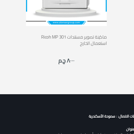
Ricoh MP 301 ماكينة تصوير مستندات
استعمال الخارج
٨٠٠٠ ج.م
نات الاتصال: : سموحة الأسكندرية
عنوان