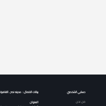
حسابي الشخصي
بيانات الاتصال: : مدينه نصر , القاهرة
من نحن
العنوان