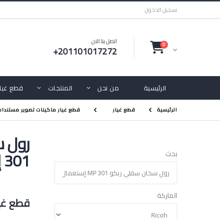
تسجيل الدخول
اتصل بنا الان
0
+201101017272
الرئيسية
من نحن
المنتجات
قطع غيار
الرئيسية
قطع غيار
قطع غيار ماكينات تصوير مستندا
301 إستعمال الخارج
بحث
الماركة
قطع غيا