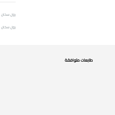
رول سخان سفلي ريكو 1
رول سخان سفلي ريكو 1
طابعات متوافقة