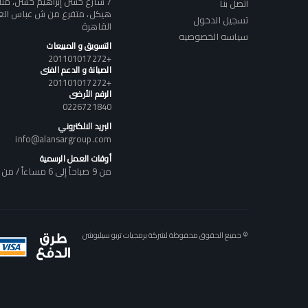
7 شارع حسن إبراهيم حسن، م
اتصل بنا
هيكل، متفرع من ش عباس العقا
تسجيل الدخول
القاهرة
سياسه الخصوصيه
التسويق و المبيعات
+201101017272
الصيانة و الدعم الفنى
+201101017272
الرقم الأرضى
0226721840
البريد الالكتروني
info@alansargroup.com
أوقات العمل الرسمية
من 9 صباحاً إلى 6 مساءاً / من السبت إلى الخميس
© جميع الحقوق محفوظة لشركة برمجيات تربو سيليوشن