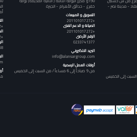
تفرع من ش حسنين
190و مكرر البوابه الثالثة ( الثانيه القديمه) بوابه
د - مدينة نصر -
خفرع - حدائق الأهرام - الجيزة
أم
التسويق و المبيعات
+201101017272
ال
الصيانة و الدعم الفنى
+201101017272
+201101017272
الص
الرقم الأرضى
+201101017272
0233741377
ال
58
البريد الالكتروني
info@alansargroup.com
الب
om
أوقات العمل الرسمية
من 9 صباحاً إلى 6 مساءاً / من السبت إلى الخميس
أو
من 9 صباحاً إلى 6 مساء