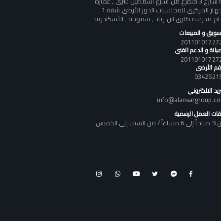
60 شارع 3 متفرع من شارع أسماعيل سرى , عمارة
الجهاز المركزى للمحاسبات الدور الأرضى شقة 1
ام مدرسة طارق ابن زياد , سموحة , الأسكندرية
تسويق و المبيعات
يانة و الدعم الفنى
رقم الأرضى
0342521
ريد الالكتروني
info@alansargroup.c
قات العمل الرسمية
اً / من السبت إلى الخميس