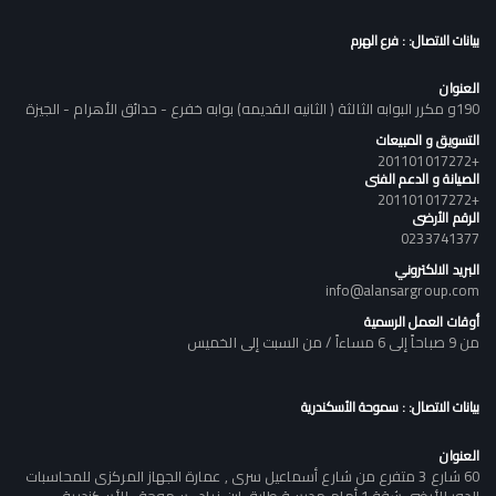
بيانات الاتصال: : فرع الهرم
العنوان
190و مكرر البوابه الثالثة ( الثانيه القديمه) بوابه خفرع - حدائق الأهرام - الجيزة
التسويق و المبيعات
+201101017272
الصيانة و الدعم الفنى
+201101017272
الرقم الأرضى
0233741377
البريد الالكتروني
info@alansargroup.com
أوقات العمل الرسمية
من 9 صباحاً إلى 6 مساءاً / من السبت إلى الخميس
بيانات الاتصال: : سموحة الأسكندرية
العنوان
60 شارع 3 متفرع من شارع أسماعيل سرى , عمارة الجهاز المركزى للمحاسبات
الدور الأرضى شقة 1 أمام مدرسة طارق ابن زياد , سموحة , الأسكندرية