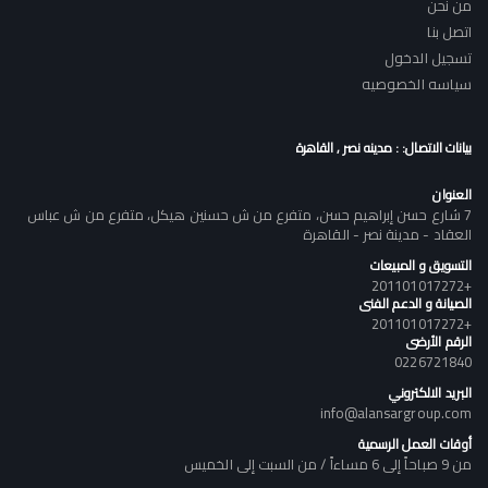
من نحن
اتصل بنا
تسجيل الدخول
سياسه الخصوصيه
بيانات الاتصال: : مدينه نصر , القاهرة
العنوان
7 شارع حسن إبراهيم حسن، متفرع من ش حسنين هيكل، متفرع من ش عباس
العقاد - مدينة نصر - القاهرة
التسويق و المبيعات
+201101017272
الصيانة و الدعم الفنى
+201101017272
الرقم الأرضى
0226721840
البريد الالكتروني
info@alansargroup.com
أوقات العمل الرسمية
من 9 صباحاً إلى 6 مساءاً / من السبت إلى الخميس