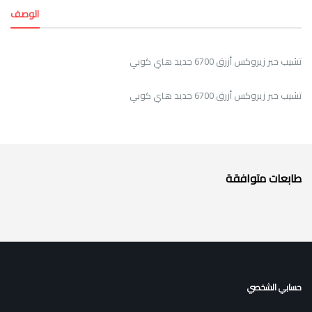
الوصف
تشيب حبر زيروكس أزرق 6700 جديد هاي كوبي
تشيب حبر زيروكس أزرق 6700 جديد هاي كوبي
طابعات متوافقة
حسابي الشخصي