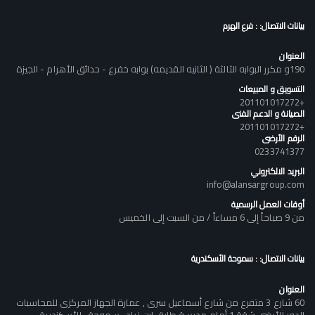
بيانات الاتصال: : فرع الهرم
العنوان
190و مكرر البوابه الثالثة ( الثانيه القديمه) بوابه خفرع - حدائق الأهرام - الجيزة
التسويق و المبيعات
+201101017272
الصيانة و الدعم الفنى
+201101017272
الرقم الأرضى
0233741377
البريد الالكتروني
info@alansargroup.com
أوقات العمل الرسمية
من 9 صباحاً إلى 6 مساءاً / من السبت إلى الخميس
بيانات الاتصال: : سموحة الأسكندرية
العنوان
60 شارع 3 متفرع من شارع أسماعيل سرى , عمارة الجهاز المركزى للمحاسبات
الدور الأرضى شقة 1 أمام مدرسة طارق ابن زياد , سموحة , الأسكندرية