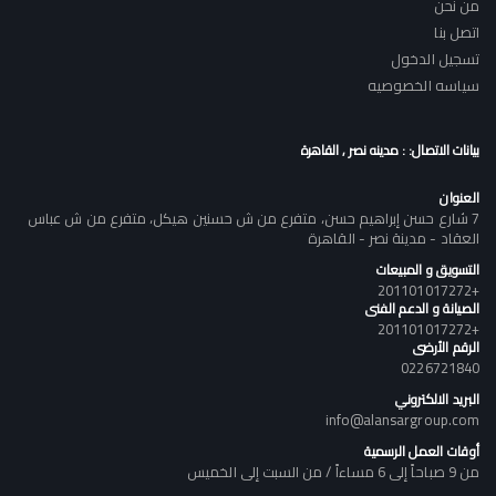
من نحن
اتصل بنا
تسجيل الدخول
سياسه الخصوصيه
بيانات الاتصال: : مدينه نصر , القاهرة
العنوان
7 شارع حسن إبراهيم حسن، متفرع من ش حسنين هيكل، متفرع من ش عباس
العقاد - مدينة نصر - القاهرة
التسويق و المبيعات
+201101017272
الصيانة و الدعم الفنى
+201101017272
الرقم الأرضى
0226721840
البريد الالكتروني
info@alansargroup.com
أوقات العمل الرسمية
من 9 صباحاً إلى 6 مساءاً / من السبت إلى الخميس