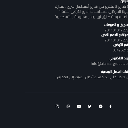
عنوان
60 شارع 3 متفرع من شارع أسماعيل سرى , عمارة
الجهاز المركزى للمحاسبات الدور الأرضى شقة 1
ام مدرسة طارق ابن زياد , سموحة , الأسكندرية
تسويق و المبيعات
يانة و الدعم الفنى
رقم الأرضى
0342521
ريد الالكتروني
info@alansargroup.c
قات العمل الرسمية
اً / من السبت إلى الخميس