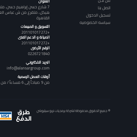
من نحن
العنوان
7 شارع حسن إبراهيم حسن، م
اتصل بنا
هيكل، متفرع من ش عباس العقا
تسجيل الدخول
القاهرة
سياسه الخصوصيه
التسويق و المبيعات
+201101017272
الصيانة و الدعم الفنى
+201101017272
الرقم الأرضى
0226721840
البريد الالكتروني
info@alansargroup.com
أوقات العمل الرسمية
من 9 صباحاً إلى 6 مساءاً / من السبت إلى الخميس
© جميع الحقوق محفوظة لشركة برمجيات تربو سيليوشن