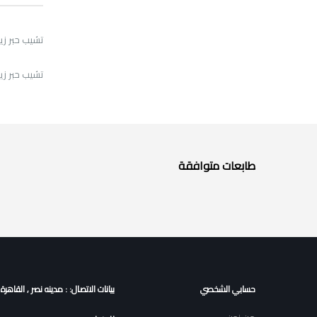
تشيب حبر زيروكس أس
تشيب حبر زيروكس أس
طابعات متوافقة
حسابي الشخصي
بيانات الاتصال: : مدينه نصر , القاهرة