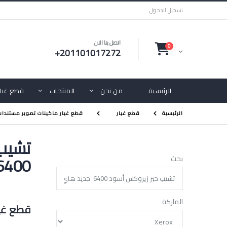
تسجيل الدخول
اتصل بنا الان
0
+201101017272
الرئيسية
من نحن
المنتجات
قطع غيار
الرئيسية
قطع غيار
قطع غيار ماكينات تصوير مستندات
تشيب 
6400 جديد هاي كو
بحث
الماركة
قطع غيا