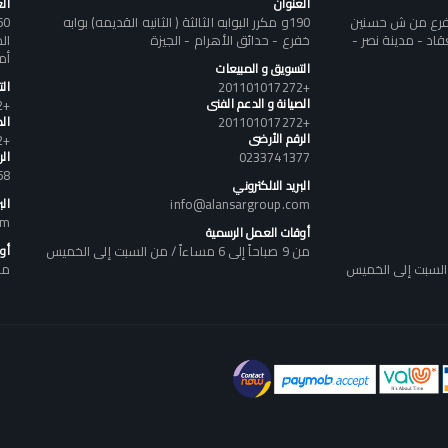
العنوان
ال
تفرع من ش حسنين
190و مكرر البوابه الثالثة ( الثانيه القديمه) بوابه
د - مدينة نصر -
خفرع - حدائق الأهرام - الجيزة
أم
التسويق و المبيعات
+201101017272
ال
الصيانة و الدعم الفنى
+201101017272
+201101017272
الص
الرقم الأرضى
+201101017272
0233741377
ال
58
البريد الالكتروني
info@alansargroup.com
الب
om
أوقات العمل الرسمية
من 9 صباحاً إلى 6 مساءاً / من السبت إلى الخميس
أو
من 9 صباحاً إلى 6 مساء