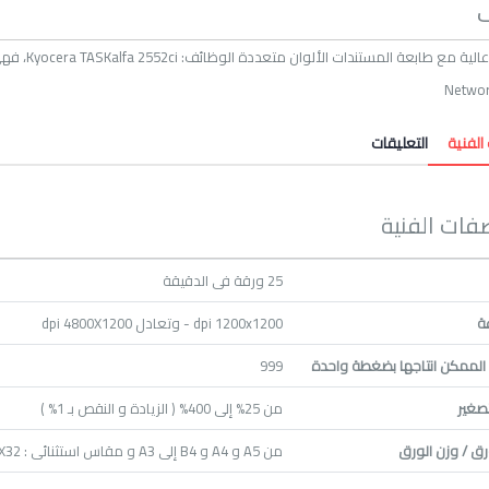
دقة طباعة 
الفنية
---
التعليقات
فات الفنية
25 ورقة فى الدقيقة
ة
dpi 1200x1200 - وتعادل dpi 4800X1200
 الممكن انتاجها بضغطة واحدة
999
لتصغير
من 25% إلى 400% ( الزيادة و النقص بـ 1% )
ق / وزن الورق
من A5 و A4 و B4 إلى A3 و مقاس استثنائى : 45X32 سم - وزن الورق: من 52 إلى 300 جرام/م2 عادى و كوشيه