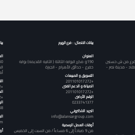
بيانات الاتصال: : فرع الهرم
بيا
العنوان
ال
تفرع من ش حسنين
190و مكرر البوابه الثالثة ( الثانيه القديمه) بوابه
د - مدينة نصر -
خفرع - حدائق الأهرام - الجيزة
أم
التسويق و المبيعات
+201101017272
ال
الصيانة و الدعم الفنى
+201101017272
+201101017272
الص
الرقم الأرضى
+201101017272
0233741377
ال
58
البريد الالكتروني
info@alansargroup.com
الب
om
أوقات العمل الرسمية
من 9 صباحاً إلى 6 مساءاً / من السبت إلى الخميس
أو