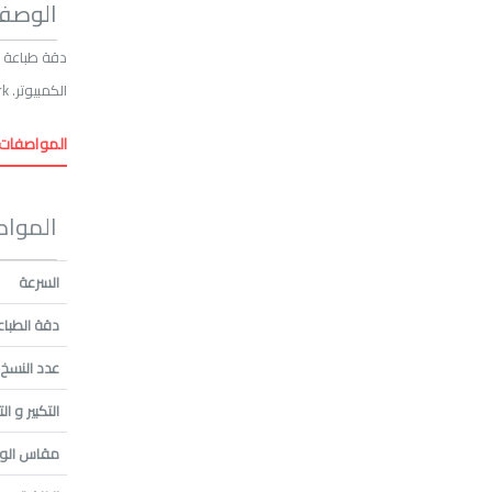
الوصف
الكمبيوتر. Network
المواصفات 
المواص
السرعة
دقة الطباع
عدد النسخ
التكبير و ا
مقاس الور