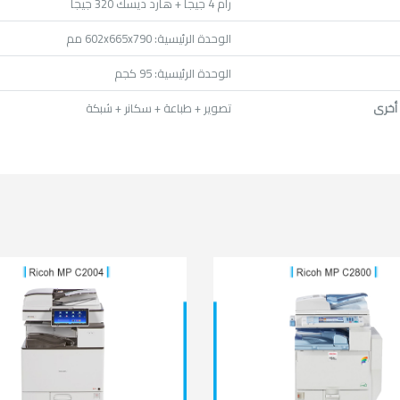
رام 4 جيجا + هارد ديسك 320 جيجا
الوحدة الرئيسية: 602x665x790 مم
الوحدة الرئيسية: 95 كجم
أخرى
تصوير + طباعة + سكانر + شبكة