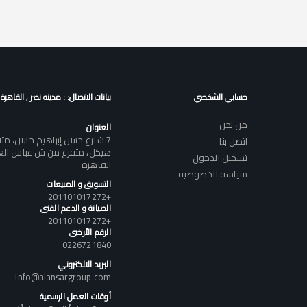
حسابي الشخصي
بيانات الاتصال: : مدينه نصر , القاهرة
من نحن
العنوان
7 شارع حسن إبراهيم حسن، م
اتصل بنا
هيكل، متفرع من ش عباس العقا
تسجيل الدخول
القاهرة
سياسه الخصوصيه
التسويق و المبيعات
+201101017272
الصيانة و الدعم الفنى
+201101017272
الرقم الأرضى
0226721840
البريد الالكتروني
info@alansargroup.com
أوقات العمل الرسمية