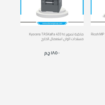
كينة تصوير مستندات الوان
Kyocera TASKalfa 4551ci ماكينة تصوير
مستندات الوان استعمال الخارج
١٨٥٠٠ ج.م