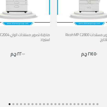
Ricoh MP C2800 ماكينة تصوير مستندات
Ricoh MP C2004 ما
خارج
استيراد
٢١٤٥٠ ج.م
٢٢٠٠٠ ج.م