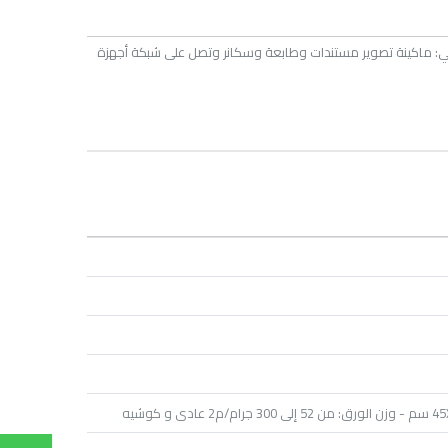
عالية مع طابعة المستندات الألوان متعددة الوظائف: Kyocera TASKalfa 2552ci، فهي: ماكينة تصوير مستندات وطابعة وسكانر وتصل على شبكة أجهزة