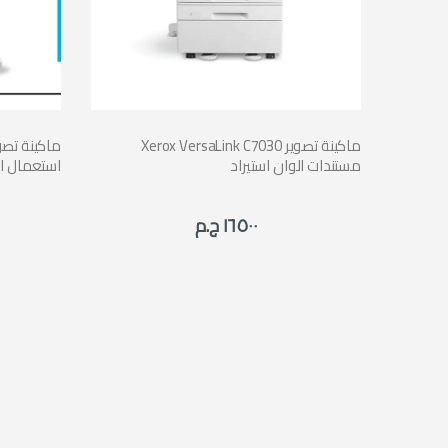
وان استيراد
Xerox VersaLink C7030 ماكينة تصوير
مستندات الوان استيراد
استعمال ال
١٦٥٠٠ ج.م