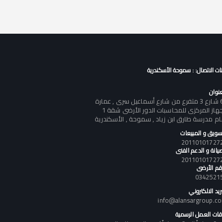
نات الاتصال: : سموحة الأسكندرية
عنوان
60 شارع 3 متفرع من شارع أسماعيل سرى , عمارة
الجهاز المركزى للمحاسبات الدور الأرضى شقة 1
ام مدرسة طارق ابن زياد , سموحة , الأسكندرية
تسويق و المبيعات
يانة و الدعم الفنى
رقم الأرضى
0342521
ريد الالكتروني
info@alansargroup.c
قات العمل الرسمية