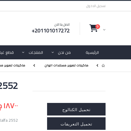
تسجيل الدخول
اتصل بنا الان
0
+201101017272
الرئيسية
من نحن
المنتجات
قطع غيار
ماكينات تصوير مستندات الوان
ماكينات تصوير مست
 2552
١٨٧٠٠ ج.م
تحميل الكتالوج
Kalfa 2552
تحميل التعريفات