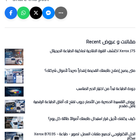
Recent مقالات و عروض
اكتشف القوة الانتاجية لماكينة الطباعة الديجيتال Xerox J75
متى يصبح إصلاح طابعتك القديمة إهداراً صريحاً لأموال شركتك؟
جودة الطباعة تبدأ من اختيار الحبر المناسب
عروض التقسيط الحصرية من الأنصار جروب تفتح لك آفاق الطباعة الرقمية
بأقل مقدم
كيف يكلفك تأجيل قرار استبدال طابعتك أموالاً طائلة كل يوم؟
Xerox B7035 الحل التكنولوجي لجميع ملفات العمل: تصوير - طباعة -
سكانر