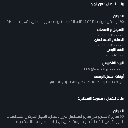
بيانات الاتصال: : فرع الهرم
العنوان
190و مكرر البوابه الثالثة ( الثانيه القديمه) بوابه خفرع - حدائق الأهرام - الجيزة
التسويق و المبيعات
+201101017272
الصيانة و الدعم الفنى
+201101017272
الرقم الأرضى
0233741377
البريد الالكتروني
info@alansargroup.com
أوقات العمل الرسمية
من 9 صباحاً إلى 6 مساءاً / من السبت إلى الخميس
بيانات الاتصال: : سموحة الأسكندرية
العنوان
60 شارع 3 متفرع من شارع أسماعيل سرى , عمارة الجهاز المركزى للمحاسبات
الدور الأرضى شقة 1 أمام مدرسة طارق ابن زياد , سموحة , الأسكندرية