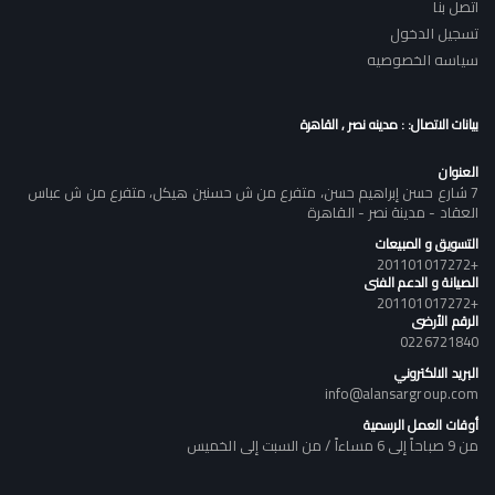
اتصل بنا
تسجيل الدخول
سياسه الخصوصيه
بيانات الاتصال: : مدينه نصر , القاهرة
العنوان
7 شارع حسن إبراهيم حسن، متفرع من ش حسنين هيكل، متفرع من ش عباس
العقاد - مدينة نصر - القاهرة
التسويق و المبيعات
+201101017272
الصيانة و الدعم الفنى
+201101017272
الرقم الأرضى
0226721840
البريد الالكتروني
info@alansargroup.com
أوقات العمل الرسمية
من 9 صباحاً إلى 6 مساءاً / من السبت إلى الخميس