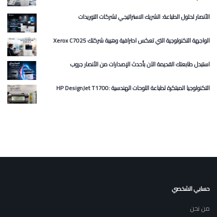
الأنصار لحلول الطباعة: الشريك الاستراتيجي لشركات التوريدات
Xerox C7025 الواجهة التكنولوجية التي تعكس احترافية وهيبة شركتك
استبدل طابعتك القديمة الآن بأحدث الإصدارات من الأنصار جروب
HP DesignJet T1700: التكنولوجيا المبتكرة لطباعة اللوحات الهندسية
حسابي الشخصي
من نحن