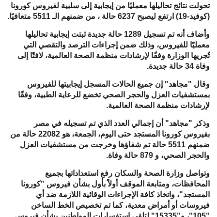
تحولت نتائج تحاليلها معمليًا من إيجابية إلى سلبية لفيروس كورونا
(كوفيد-19) ارتفع ليصبح 6237 حالة ، من ضمنهم الـ 5511 متعافيًا.
وأضاف أنه تم تسجيل 1289 حالة جديدة ثبتت إيجابية تحاليلها
معمليًا للفيروس، وذلك ضمن إجراءات الترصد والتقصي التي
تُجريها الوزارة وفقًا لإرشادات منظمة الصحة العالمية، لافتًا إلى
وفاة 34 حالة جديدة.
وقال "مجاهد" إن جميع الحالات المسجل إيجابيتها للفيروس
بمستشفيات العزل والحجر الصحي تخضع للرعاية الطبية، وفقًا
لإرشادات منظمة الصحة العالمية.
وذكر "مجاهد" أن إجمالي العدد الذي تم تسجيله في مصر
بفيروس كورونا المستجد حتى اليوم، الجمعة، هو 22082 حالة من
ضمنهم 5511 حالة تم شفاؤها وخرجت من مستشفيات العزل
والحجر الصحي، و 879 حالة وفاة.
وتواصل وزارة الصحة والسكان رفع استعداداتها بجميع
المحافظات، ومتابعة الموقف أولاً بأول بشأن فيروس "كورونا
المستجد"، واتخاذ كافة الإجراءات الوقائية اللازمة ضد أي
فيروسات أو أمراض معدية، كما تم تخصيص الخط الساخن
"105"، و"15335" لتلقي استفسارات المواطنين بشأن فيروس