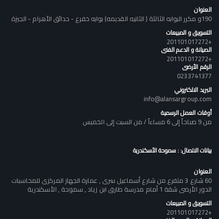
العنوان
190و مكرر البوابه الثالثة ( الثانيه القديمه) بوابه خفرع - حدائق الأهرام - الجيزة
التسويق و المبيعات
+201101017272
الصيانة و الدعم الفنى
+201101017272
الرقم الأرضى
0233741377
البريد الالكتروني
info@alansargroup.com
أوقات العمل الرسمية
من 9 صباحاً إلى 6 مساءاً / من السبت إلى الخميس
بيانات الاتصال: : سموحة الأسكندرية
العنوان
60 شارع 3 متفرع من شارع أسماعيل سرى , عمارة الجهاز المركزى للمحاسبات
الدور الأرضى شقة 1 أمام مدرسة طارق ابن زياد , سموحة , الأسكندرية
التسويق و المبيعات
+201101017272