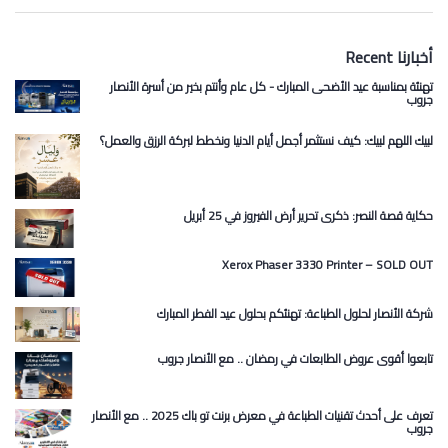
Recent أخبارنا
تهنئة بمناسبة عيد الأضحى المبارك - كل عام وأنتم بخير من أسرة الأنصار
جروب
لبيك اللهم لبيك: كيف نستثمر أجمل أيام الدنيا ونخطط لبركة الرزق والعمل؟
حكاية قصة النصر: ذكرى تحرير أرض الفيروز في 25 أبريل
Xerox Phaser 3330 Printer – SOLD OUT
شركة الأنصار لحلول الطباعة: تهنئكم بحلول عيد الفطر المبارك
تابعوا أقوى عروض الطابعات في رمضان .. مع الأنصار جروب
تعرف على أحدث تقنيات الطباعة في معرض برنت تو باك 2025 .. مع الأنصار
جروب