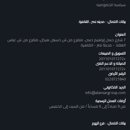
سياسه الخصوصيه
بيانات الاتصال: : مدينه نصر , القاهرة
العنوان
7 شارع حسن إبراهيم حسن، متفرع من ش حسنين هيكل، متفرع من ش عباس
العقاد - مدينة نصر - القاهرة
التسويق و المبيعات
+201101017272
الصيانة و الدعم الفنى
+201101017272
الرقم الأرضى
0226721840
البريد الالكتروني
info@alansargroup.com
أوقات العمل الرسمية
من 9 صباحاً إلى 6 مساءاً / من السبت إلى الخميس
بيانات الاتصال: : فرع الهرم