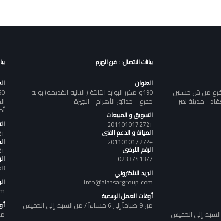
بيانات الاتصال: : فرع الهرم
بيا
العنوان
ال
تفرع من ش حسنين
190و مكرر البوابه الثالثة ( الثانيه القديمه) بوابه
د - مدينة نصر -
خفرع - حدائق الأهرام - الجيزة
أم
التسويق و المبيعات
+201101017272
ال
الصيانة و الدعم الفنى
+201101017272
+201101017272
الص
الرقم الأرضى
+201101017272
0233741377
ال
58
البريد الالكتروني
info@alansargroup.com
الب
om
أوقات العمل الرسمية
من 9 صباحاً إلى 6 مساءاً / من السبت إلى الخميس
أو
من 9 صباحاً إلى 6 مساء