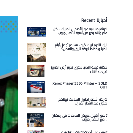
Recent أخبارنا
تهنئة بمناسبة عيد الأضحى المبارك - كل
عام وأنتم بخير من أسرة الأنصار جروب
لبيك اللهم لبيك: كيف نستثمر أجمل أيام
الدنيا ونخطط لبركة الرزق والعمل؟
حكاية قصة النصر: ذكرى تحرير أرض الفيروز
في 25 أبريل
Xerox Phaser 3330 Printer – SOLD
OUT
شركة الأنصار لحلول الطباعة: تهنئكم
بحلول عيد الفطر المبارك
تابعوا أقوى عروض الطابعات في رمضان
.. مع الأنصار جروب
تعرف على أحدث تقنيات الطباعة في