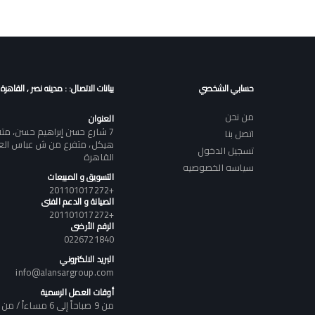
حسابي الشخصي
بيانات الاتصال: : مدينه نصر , القاهرة
من نحن
العنوان
7 شارع حسن إبراهيم حسن، م
اتصل بنا
هيكل، متفرع من ش عباس العقا
تسجيل الدخول
القاهرة
سياسه الخصوصيه
التسويق و المبيعات
+201101017272
الصيانة و الدعم الفنى
+201101017272
الرقم الأرضى
0226721840
البريد الالكتروني
info@alansargroup.com
أوقات العمل الرسمية
من 9 صباحاً إلى 6 مساءاً / من السبت إلى الخميس