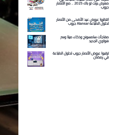
معرض برنت تو باك 2025 .. مع الأنصار
جروب
انتظروا عروض عيد الأضحى من الأنصار
جروب Alansar لحلول الطباعة
مفاجآت سامسونج وذكاء ميتا وسر
هواوي الجديد
ترقبوا عروض الأنصار جروب لحلول الطباعة
في رمضان