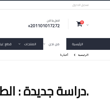
تسجيل الدخول
اتصل بنا الان
0
+201101017272
الرئيسية
من نحن
المنتجات
قطع غيار
الرئيسية
أخبارنا
دراسة جديدة : الطابعات ثلاثية الأبعاد تضر بالجهاز التنفسي.