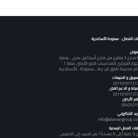
نات الاتصال: : سموحة الأسكندرية
عنوان
60 شارع 3 متفرع من شارع أسماعيل سرى , عمارة
الجهاز المركزى للمحاسبات الدور الأرضى شقة 1
ام مدرسة طارق ابن زياد , سموحة , الأسكندرية
تسويق و المبيعات
يانة و الدعم الفنى
رقم الأرضى
0342521
ريد الالكتروني
info@alansargroup.c
قات العمل الرسمية
اً / من السبت إلى الخميس