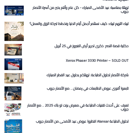
تهنئة بمناسبة عيد الأضحى المبارك - كل عام وأنتم بخير من أسرة الأنصار
جروب
لبيك اللهم لبيك: كيف نستثمر أجمل أيام الدنيا ونخطط لبركة الرزق والعمل؟
حكاية قصة النصر: ذكرى تحرير أرض الفيروز في 25 أبريل
Xerox Phaser 3330 Printer – SOLD OUT
شركة الأنصار لحلول الطباعة: تهنئكم بحلول عيد الفطر المبارك
تابعوا أقوى عروض الطابعات في رمضان .. مع الأنصار جروب
تعرف على أحدث تقنيات الطباعة في معرض برنت تو باك 2025 .. مع الأنصار
جروب
انتظروا عروض عيد الأضحى من الأنصار جروب Alansar لحلول الطباعة