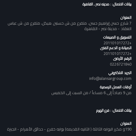
بيانات الاتصال: : مدينه نصر , القاهرة
العنوان
7 شارع حسن إبراهيم حسن، متفرع من ش حسنين هيكل، متفرع من ش عباس
العقاد - مدينة نصر - القاهرة
التسويق و المبيعات
+201101017272
الصيانة و الدعم الفنى
+201101017272
الرقم الأرضى
0226721840
البريد الالكتروني
info@alansargroup.com
أوقات العمل الرسمية
من 9 صباحاً إلى 6 مساءاً / من السبت إلى الخميس
بيانات الاتصال: : فرع الهرم
العنوان
190و مكرر البوابه الثالثة ( الثانيه القديمه) بوابه خفرع - حدائق الأهرام - الجيزة