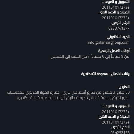
التسويق و المبيعات
+201101017272
الصيانة و الدعم الفنى
+201101017272
الرقم الأرضى
0233741377
البريد الالكتروني
info@alansargroup.com
أوقات العمل الرسمية
من 9 صباحاً إلى 6 مساءاً / من السبت إلى الخميس
بيانات الاتصال: : سموحة الأسكندرية
العنوان
60 شارع 3 متفرع من شارع أسماعيل سرى , عمارة الجهاز المركزى للمحاسبات
الدور الأرضى شقة 1 أمام مدرسة طارق ابن زياد , سموحة , الأسكندرية
التسويق و المبيعات
+201101017272
الصيانة و الدعم الفنى
+201101017272
الرقم الأرضى
034252158