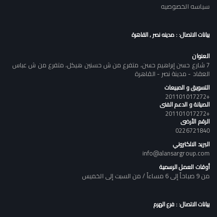
سياسه الخصوصيه
بيانات الاتصال: : مدينه نصر , القاهرة
العنوان
7 شارع حسن إبراهيم حسن، متفرع من ش حسنين هيكل، متفرع من ش عباس
العقاد - مدينة نصر - القاهرة
التسويق و المبيعات
+201101017272
الصيانة و الدعم الفنى
+201101017272
الرقم الأرضى
0226721840
البريد الالكتروني
info@alansargroup.com
أوقات العمل الرسمية
من 9 صباحاً إلى 6 مساءاً / من السبت إلى الخميس
بيانات الاتصال: : فرع الهرم