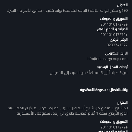
العنوان
190و مكرر البوابه الثالثة ( الثانيه القديمه) بوابه خفرع - حدائق الأهرام - الجيزة
التسويق و المبيعات
+201101017272
الصيانة و الدعم الفنى
+201101017272
الرقم الأرضى
0233741377
البريد الالكتروني
info@alansargroup.com
أوقات العمل الرسمية
من 9 صباحاً إلى 6 مساءاً / من السبت إلى الخميس
بيانات الاتصال: : سموحة الأسكندرية
العنوان
60 شارع 3 متفرع من شارع أسماعيل سرى , عمارة الجهاز المركزى للمحاسبات
الدور الأرضى شقة 1 أمام مدرسة طارق ابن زياد , سموحة , الأسكندرية
التسويق و المبيعات
+201101017272
الصيانة و الدعم الفنى