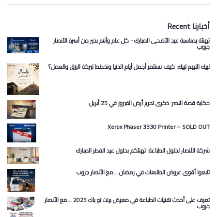
Recent أخبارنا
تهنئة بمناسبة عيد الأضحى المبارك - كل عام وأنتم بخير من أسرة الأنصار
جروب
لبيك اللهم لبيك: كيف نستثمر أجمل أيام الدنيا ونخطط لبركة الرزق والعمل؟
حكاية قصة النصر: ذكرى تحرير أرض الفيروز في 25 أبريل
Xerox Phaser 3330 Printer – SOLD OUT
شركة الأنصار لحلول الطباعة: تهنئكم بحلول عيد الفطر المبارك
تابعوا أقوى عروض الطابعات في رمضان .. مع الأنصار جروب
تعرف على أحدث تقنيات الطباعة في معرض برنت تو باك 2025 .. مع الأنصار
جروب