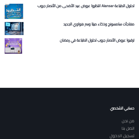
انتظروا عروض عيد الأضحى من الأنصار جروب Alansar لحلول الطباعة
مفاجآت سامسونج وذكاء ميتا وسر هواوي الجديد
ترقبوا عروض الأنصار جروب لحلول الطباعة في رمضان
حسابي الشخصي
من نحن
اتصل بنا
تسجيل الدخول