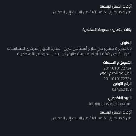
أوقات العمل الرسمية
من 9 صباحاً إلى 6 مساءاً / من السبت إلى الخميس
بيانات الاتصال: : سموحة الأسكندرية
العنوان
60 شارع 3 متفرع من شارع أسماعيل سرى , عمارة الجهاز المركزى للمحاسبات
الدور الأرضى شقة 1 أمام مدرسة طارق ابن زياد , سموحة , الأسكندرية
التسويق و المبيعات
+201101017272
الصيانة و الدعم الفنى
+201101017272
الرقم الأرضى
034252158
البريد الالكتروني
info@alansargroup.com
أوقات العمل الرسمية
من 9 صباحاً إلى 6 مساءاً / من السبت إلى الخميس