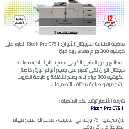
ماكينة الطباعة الديجيتال الألوان:
Ricoh Pro C751
تطبع على
كوشيه 300 جرام مقاس ربع فرخ!
المطابع و دور النشر و الكوبى سنتر تحتاج لماكينة طباعة
ديجيتال الوان لكى تطبع على جميع أنواع الورق خاصة
الكوشيه 300 جرام لأنه يصلح للأغلفة و طباعة الكروت
الشخصية و طباعة مختلف التصميمات
شركة الأنصار ترشح لكم الماكينة :
Ricoh Pro C751
لأن سرعتها : 75 ورقه في الدقيقة ، ستنجز لك جميع مهام
الطباعة فى أقل وقت