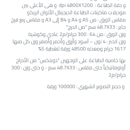
و دقة الطباعة :
4800X1200
dpi
و هى الأعلى بين
موديلات ماكينات الطباعة الديجيتال الألوان الريكو
مقاس الورق : من
A5
و
A4
و
B4
إلى
A3
و مقاس ربع فرخ
جاير :
48.7X33
سم "من الدرج"
وزن الورق : من 64 : 300 جرام/م2 عادي وكوشية
وزن الحبر : 4 لون – آسود وأزرق وأحمر وأصفر وزن كل منها
1617 جرام ومعدله 48500 ورقة لتغطية 5
%
بها خاصية الطباعة على الوجهين "دوبلكس" من الأدراج
أوتوماتيكياً حتى مقاس : 48.7X33 سم - و حتى وزن : 300
جرام/م2
و حجم التصوير الشهري : 100000 ورقة