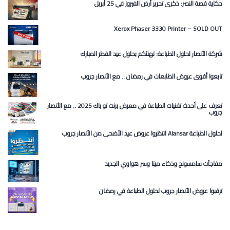
حكاية قصة النصر: ذكرى تحرير أرض الفيروز في 25 أبريل
Xerox Phaser 3330 Printer – SOLD OUT
شركة الأنصار لحلول الطباعة: تهنئكم بحلول عيد الفطر المبارك
تابعوا أقوى عروض الطابعات في رمضان .. مع الأنصار جروب
تعرف على أحدث تقنيات الطباعة في معرض برنت تو باك 2025 .. مع الأنصار
جروب
انتظروا عروض عيد الأضحى من الأنصار جروب Alansar لحلول الطباعة
مفاجآت سامسونج وذكاء ميتا وسر هواوي الجديد
ترقبوا عروض الأنصار جروب لحلول الطباعة في رمضان