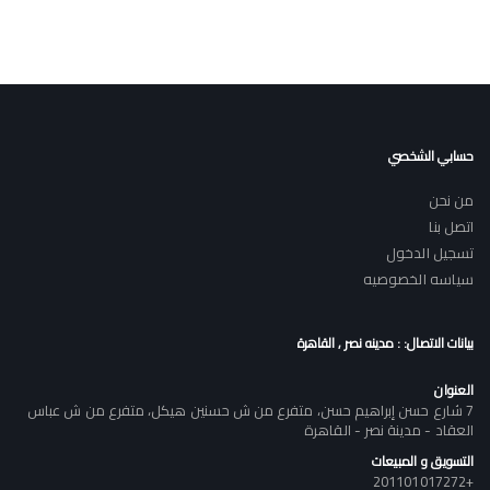
حسابي الشخصي
من نحن
اتصل بنا
تسجيل الدخول
سياسه الخصوصيه
بيانات الاتصال: : مدينه نصر , القاهرة
العنوان
7 شارع حسن إبراهيم حسن، متفرع من ش حسنين هيكل، متفرع من ش عباس
العقاد - مدينة نصر - القاهرة
التسويق و المبيعات
+201101017272