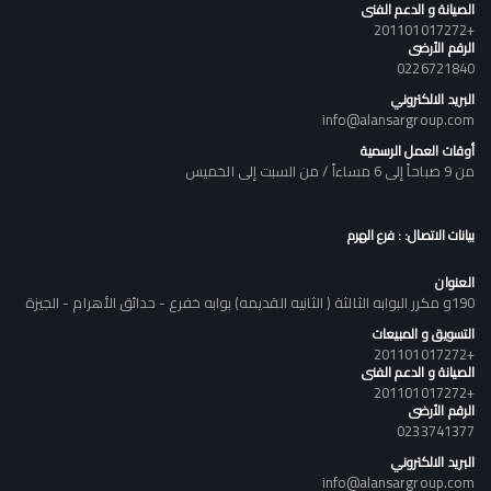
الصيانة و الدعم الفنى
+201101017272
الرقم الأرضى
0226721840
البريد الالكتروني
info@alansargroup.com
أوقات العمل الرسمية
من 9 صباحاً إلى 6 مساءاً / من السبت إلى الخميس
بيانات الاتصال: : فرع الهرم
العنوان
190و مكرر البوابه الثالثة ( الثانيه القديمه) بوابه خفرع - حدائق الأهرام - الجيزة
التسويق و المبيعات
+201101017272
الصيانة و الدعم الفنى
+201101017272
الرقم الأرضى
0233741377
البريد الالكتروني
info@alansargroup.com