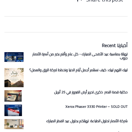
Recent أخبارنا
تهنئة بمناسبة عيد الأضحى المبارك - كل عام وأنتم بخير من أسرة الأنصار
جروب
لبيك اللهم لبيك: كيف نستثمر أجمل أيام الدنيا ونخطط لبركة الرزق والعمل؟
حكاية قصة النصر: ذكرى تحرير أرض الفيروز في 25 أبريل
Xerox Phaser 3330 Printer – SOLD OUT
شركة الأنصار لحلول الطباعة: تهنئكم بحلول عيد الفطر المبارك