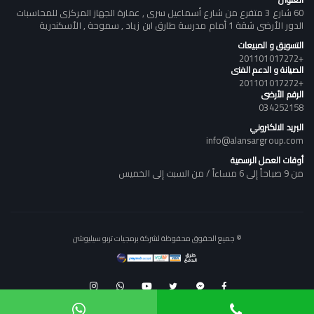
60 شارع 3 متفرع من شارع أسماعيل سرى , عمارة الجهاز المركزى للمحاسبات
الدور الأرضى شقة 1 أمام مدرسة طارق ابن زياد , سموحة , الأسكندرية
التسويق و المبيعات
+201101017272
الصيانة و الدعم الفنى
+201101017272
الرقم الأرضى
034252158
البريد الالكتروني
info@alansargroup.com
أوقات العمل الرسمية
من 9 صباحاً إلى 6 مساءاً / من السبت إلى الخميس
© جميع الحقوق محفوظة لشركة برمجيات تربو سيليوشن