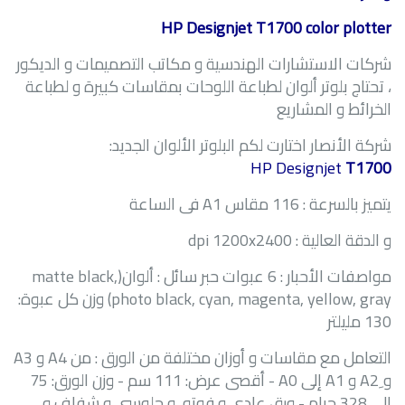
HP Designjet T1700 color plotter
شركات الاستشارات الهندسية و مكاتب التصميمات و الديكور
، تحتاج بلوتر ألوان لطباعة اللوحات بمقاسات كبيرة و لطباعة
الخرائط و المشاريع
شركة الأنصار اختارت لكم البلوتر الألوان الجديد:
HP Designjet
T1700
يتميز بالسرعة : 116 مقاس
A1
فى الساعة
و الدقة العالية :
dpi 1200x2400
مواصفات الأحبار : 6 عبوات حبر سائل : ألوان(
matte black,
photo black, cyan, magenta, yellow, gray
) وزن كل عبوة:
130 مليلتر
التعامل مع مقاسات و أوزان مختلفة من الورق : من
A4
و
A3
و ِ
A2
و
A1
إلى
A0
- أقصى عرض: 111 سم - وزن الورق: 75
إلى 328 جرام - ورق عادى و فوتو و جلوسى و شفاف و