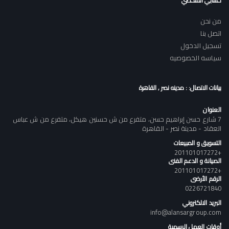
حسابي الشخصي
من نحن
اتصل بنا
تسجيل الدخول
سياسه الخصوصيه
بيانات الاتصال: : مدينه نصر , القاهرة
العنوان
7 شارع حسن إبراهيم حسن، متفرع من ش حسنين هيكل، متفرع من ش عباس
العقاد - مدينة نصر - القاهرة
التسويق و المبيعات
+201101017272
الصيانة و الدعم الفنى
+201101017272
الرقم الأرضى
0226721840
البريد الالكتروني
info@alansargroup.com
أوقات العمل الرسمية