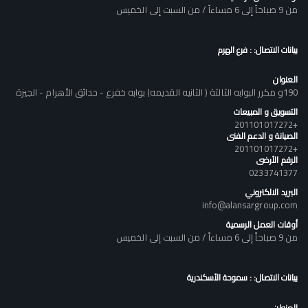
من 9 صباحاً إلى 6 مساءاً / من السبت إلى الخميس
بيانات الاتصال: : فرع الهرم
العنوان
190و مكرر البوابه الثالثة ( الثانيه القديمه) بوابه خفرع - حدائق الأهرام - الجيزة
التسويق و المبيعات
+201101017272
الصيانة و الدعم الفنى
+201101017272
الرقم الأرضى
0233741377
البريد الالكتروني
info@alansargroup.com
أوقات العمل الرسمية
من 9 صباحاً إلى 6 مساءاً / من السبت إلى الخميس
بيانات الاتصال: : سموحة الأسكندرية
العنوان