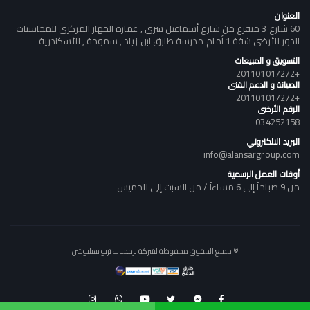
العنوان
60 شارع 3 متفرع من شارع أسماعيل سرى , عمارة الجهاز المركزى للمحاسبات
الدور الأرضى شقة 1 أمام مدرسة طارق ابن زياد , سموحة , الأسكندرية
التسويق و المبيعات
+201101017272
الصيانة و الدعم الفنى
+201101017272
الرقم الأرضى
034252158
البريد الالكتروني
info@alansargroup.com
أوقات العمل الرسمية
من 9 صباحاً إلى 6 مساءاً / من السبت إلى الخميس
© جميع الحقوق محفوظة لشركة برمجيات تربو سيليوشن