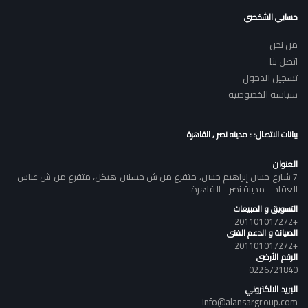
حسابي الشخصي
من نحن
اتصل بنا
تسجيل الدخول
سياسه الخصوصيه
بيانات الاتصال: : مدينه نصر , القاهرة
العنوان
7 شارع حسن إبراهيم حسن، متفرع من ش حسنين هيكل، متفرع من ش عباس
العقاد - مدينة نصر - القاهرة
التسويق و المبيعات
+201101017272
الصيانة و الدعم الفنى
+201101017272
الرقم الأرضى
0226721840
البريد الالكتروني
info@alansargroup.com