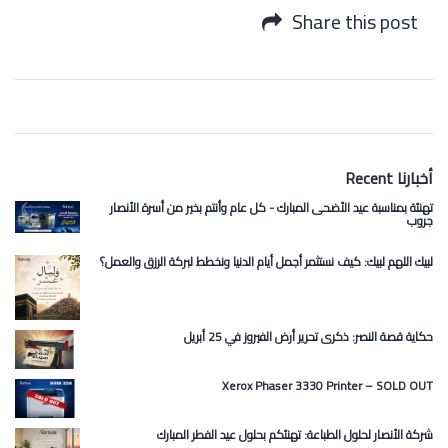
Share this post
Recent أخبارنا
تهنئة بمناسبة عيد الأضحى المبارك - كل عام وأنتم بخير من أسرة الأنصار
جروب
لبيك اللهم لبيك: كيف نستثمر أجمل أيام الدنيا ونخطط لبركة الرزق والعمل؟
حكاية قصة النصر: ذكرى تحرير أرض الفيروز في 25 أبريل
Xerox Phaser 3330 Printer – SOLD OUT
شركة الأنصار لحلول الطباعة: تهنئكم بحلول عيد الفطر المبارك