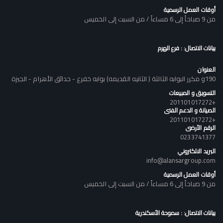
أوقات العمل الرسمية
من 9 صباحاً إلى 6 مساءاً / من السبت إلى الخميس
بيانات الاتصال: : فرع الهرم
العنوان
190و مكرر البوابه الثالثة ( الثانيه القديمه) بوابه خفرع - حدائق الأهرام - الجيزة
التسويق و المبيعات
+201101017272
الصيانة و الدعم الفنى
+201101017272
الرقم الأرضى
0233741377
البريد الالكتروني
info@alansargroup.com
أوقات العمل الرسمية
من 9 صباحاً إلى 6 مساءاً / من السبت إلى الخميس
بيانات الاتصال: : سموحة الأسكندرية